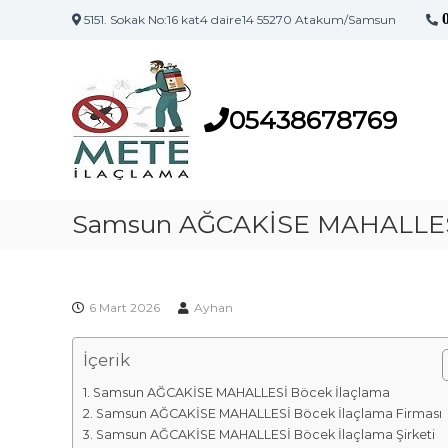
5151. Sokak No:16 kat4 daire14 55270 Atakum/Samsun
S
S
a
a
m
m
s
05438678769
s
u
u
n
n
'
İ
u
l
Samsun AĞCAKİSE MAHALLESİ
n
a
İ
l
ç
a
l
ç
6 Mart 2026
Ayhan
a
l
m
a
İçerik
a
m
F
a
Samsun AĞCAKİSE MAHALLESİ Böcek İlaçlama
i
M
Samsun AĞCAKİSE MAHALLESİ Böcek İlaçlama Firması
a
r
Samsun AĞCAKİSE MAHALLESİ Böcek İlaçlama Şirketi