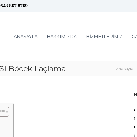
0543 867 8769
ANASAYFA
HAKKIMIZDA
HİZMETLERİMİZ
G
 Böcek İlaçlama
Ana sayfa
H