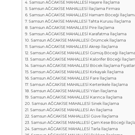
r
m
Samsun AĞCAKİSE MAHALLESİ Haşere İlaçlama
k
Samsun AĞCAKİSE MAHALLESİ İlaçlama Firması
a
a
Samsun AĞCAKİSE MAHALLESİ Hamam Böceği İlaçlam
l
s
Samsun AĞCAKİSE MAHALLESİ Tahta Kurusu İlaçlama
a
ı
Samsun AĞCAKİSE MAHALLESİ Pire İlaçlama
r
Samsun AĞCAKİSE MAHALLESİ Karafatma İlaçlama
ı
Samsun AĞCAKİSE MAHALLESİ Örümcek İlaçlama
Samsun AĞCAKİSE MAHALLESİ Akrep İlaçlama
Samsun AĞCAKİSE MAHALLESİ Gümüş Böceği İlaçlam
Samsun AĞCAKİSE MAHALLESİ Kalorifer Böceği İlaçla
Samsun AĞCAKİSE MAHALLESİ Böcek İlaçlama Fiyatlar
Samsun AĞCAKİSE MAHALLESİ Kırkayak İlaçlama
Samsun AĞCAKİSE MAHALLESİ Fare İlaçlama
Samsun AĞCAKİSE MAHALLESİ Kertenkele İlaçlama
Samsun AĞCAKİSE MAHALLESİ Yılan İlaçlama
Samsun AĞCAKİSE MAHALLESİ Karınca İlaçlama
Samsun AĞCAKİSE MAHALLESİ Sinek İlaçlama
Samsun AĞCAKİSE MAHALLESİ Arı İlaçlama
Samsun AĞCAKİSE MAHALLESİ Güve İlaçlama
Samsun AĞCAKİSE MAHALLESİ Çam Kese Böceği İlaç
Samsun AĞCAKİSE MAHALLESİ Tarla İlaçlama