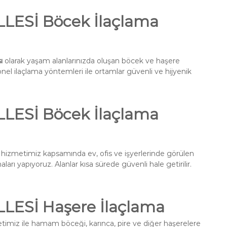
ESİ Böcek İlaçlama
ı
olarak yaşam alanlarınızda oluşan böcek ve haşere
onel ilaçlama yöntemleri ile ortamlar güvenli ve hijyenik
ESİ Böcek İlaçlama
hizmetimiz kapsamında ev, ofis ve işyerlerinde görülen
ları yapıyoruz. Alanlar kısa sürede güvenli hale getirilir.
ESİ Haşere İlaçlama
imiz ile hamam böceği, karınca, pire ve diğer haşerelere