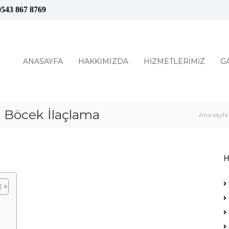
0543 867 8769
ANASAYFA
HAKKIMIZDA
HİZMETLERİMİZ
G
Böcek İlaçlama
Ana sayfa
H