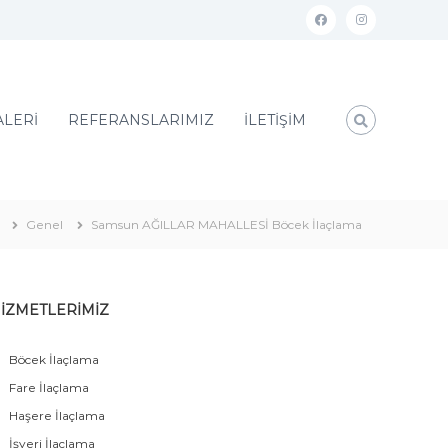
ALERİ
REFERANSLARIMIZ
İLETİŞİM
Genel
Samsun AĞILLAR MAHALLESİ Böcek İlaçlama
İZMETLERİMİZ
Böcek İlaçlama
Fare İlaçlama
Haşere İlaçlama
İşyeri İlaçlama