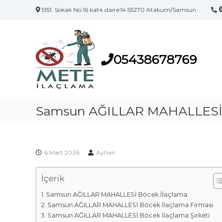
5151. Sokak No:16 kat4 daire14 55270 Atakum/Samsun
S
S
a
a
m
m
s
05438678769
s
u
u
n
n
'
İ
u
l
Samsun AĞILLAR MAHALLESİ 
n
a
İ
l
ç
a
l
ç
6 Mart 2026
Ayhan
a
l
m
a
İçerik
a
m
F
a
Samsun AĞILLAR MAHALLESİ Böcek İlaçlama
i
M
Samsun AĞILLAR MAHALLESİ Böcek İlaçlama Firması
a
r
Samsun AĞILLAR MAHALLESİ Böcek İlaçlama Şirketi