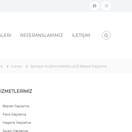
ALERİ
REFERANSLARIMIZ
İLETİŞİM
fa
Genel
Samsun ALBAK MAHALLESİ Böcek İlaçlama
İZMETLERİMİZ
Böcek İlaçlama
Fare İlaçlama
Haşere İlaçlama
İşyeri İlaçlama