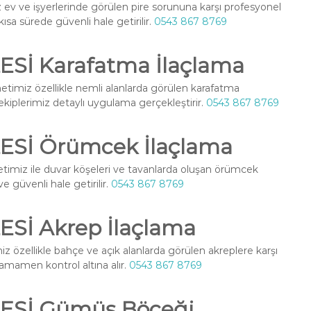
ev ve işyerlerinde görülen pire sorununa karşı profesyonel
ısa sürede güvenli hale getirilir.
0543 867 8769
İ Karafatma İlaçlama
timiz özellikle nemli alanlarda görülen karafatma
l ekiplerimiz detaylı uygulama gerçekleştirir.
0543 867 8769
Sİ Örümcek İlaçlama
imiz ile duvar köşeleri ve tavanlarda oluşan örümcek
ve güvenli hale getirilir.
0543 867 8769
İ Akrep İlaçlama
z özellikle bahçe ve açık alanlarda görülen akreplere karşı
 tamamen kontrol altına alır.
0543 867 8769
Sİ Gümüş Böceği