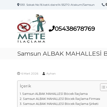
5151. Sokak No:16 kat4 daire14 55270 Atakum/Samsun
S
S
a
a
m
m
s
05438678769
s
u
u
n
n
'
İ
u
l
Samsun ALBAK MAHALLESİ Bö
n
a
İ
l
ç
a
l
ç
6 Mart 2026
Ayhan
a
l
m
a
İçerik
a
m
F
a
Samsun ALBAK MAHALLESİ Böcek İlaçlama
i
M
Samsun ALBAK MAHALLESİ Böcek İlaçlama Firması
a
r
Samsun ALBAK MAHALLESİ Böcek İlaçlama Şirketi