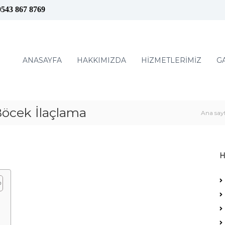
0543 867 8769
ANASAYFA
HAKKIMIZDA
HİZMETLERİMİZ
G
cek İlaçlama
Ana say
H