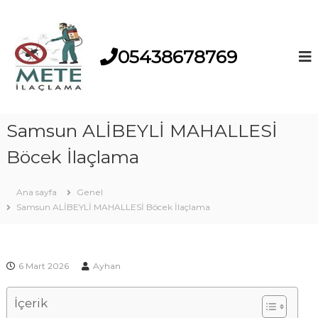
S
S
a
a
m
05438678769
m
s
s
u
n
u
'
n
u
İ
n
Samsun ALİBEYLİ MAHALLESİ
İ
l
l
Böcek İlaçlama
a
a
ç
ç
l
l
Ana sayfa
Genel
a
Samsun ALİBEYLİ MAHALLESİ Böcek İlaçlama
a
m
m
a
M
a
a
F
r
6 Mart 2026
Ayhan
i
k
a
r
İçerik
s
m
ı