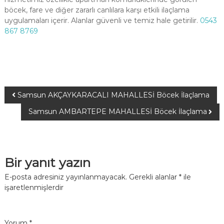
böcek, fare ve diğer zararlı canlılara karşı etkili ilaçlama
uygulamaları içerir. Alanlar güvenli ve temiz hale getirilir.
0543
867 8769
Samsun AKÇAYKARACALI MAHALLESİ Böcek İlaçlama
Samsun AMBARTEPE MAHALLESİ Böcek İlaçlama
Bir yanıt yazın
E-posta adresiniz yayınlanmayacak.
Gerekli alanlar
*
ile
işaretlenmişlerdir
Yorum
*