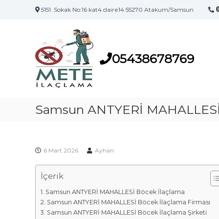
5151. Sokak No:16 kat4 daire14 55270 Atakum/Samsun
S
S
a
a
m
m
s
05438678769
s
u
u
n
n
'
İ
u
l
Samsun ANTYERİ MAHALLESİ 
n
a
İ
l
ç
a
l
ç
6 Mart 2026
Ayhan
a
l
m
a
İçerik
a
m
F
a
Samsun ANTYERİ MAHALLESİ Böcek İlaçlama
i
M
Samsun ANTYERİ MAHALLESİ Böcek İlaçlama Firması
a
r
Samsun ANTYERİ MAHALLESİ Böcek İlaçlama Şirketi