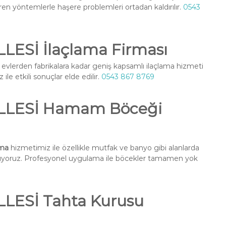
ren yöntemlerle haşere problemleri ortadan kaldırılır.
0543
ESİ İlaçlama Firması
 evlerden fabrikalara kadar geniş kapsamlı ilaçlama hizmeti
ile etkili sonuçlar elde edilir.
0543 867 8769
LLESİ Hamam Böceği
ma
hizmetimiz ile özellikle mutfak ve banyo gibi alanlarda
nuyoruz. Profesyonel uygulama ile böcekler tamamen yok
ESİ Tahta Kurusu