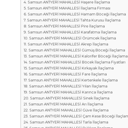
r
m
Samsun ANTYERİ MAHALLESİ Haşere İlaçlama
k
Samsun ANTYERİ MAHALLESİ İlaçlama Firması
a
a
Samsun ANTYERİ MAHALLESİ Hamam Böceği İlaçlama
l
s
Samsun ANTYERİ MAHALLESİ Tahta Kurusu İlaçlama
a
ı
Samsun ANTYERİ MAHALLESİ Pire İlaçlama
r
Samsun ANTYERİ MAHALLESİ Karafatma İlaçlama
ı
Samsun ANTYERİ MAHALLESİ Örümcek İlaçlama
Samsun ANTYERİ MAHALLESİ Akrep İlaçlama
Samsun ANTYERİ MAHALLESİ Gümüş Böceği İlaçlama
Samsun ANTYERİ MAHALLESİ Kalorifer Böceği İlaçlama
Samsun ANTYERİ MAHALLESİ Böcek İlaçlama Fiyatları
Samsun ANTYERİ MAHALLESİ Kırkayak İlaçlama
Samsun ANTYERİ MAHALLESİ Fare İlaçlama
Samsun ANTYERİ MAHALLESİ Kertenkele İlaçlama
Samsun ANTYERİ MAHALLESİ Yılan İlaçlama
Samsun ANTYERİ MAHALLESİ Karınca İlaçlama
Samsun ANTYERİ MAHALLESİ Sinek İlaçlama
Samsun ANTYERİ MAHALLESİ Arı İlaçlama
Samsun ANTYERİ MAHALLESİ Güve İlaçlama
Samsun ANTYERİ MAHALLESİ Çam Kese Böceği İlaçla
Samsun ANTYERİ MAHALLESİ Tarla İlaçlama