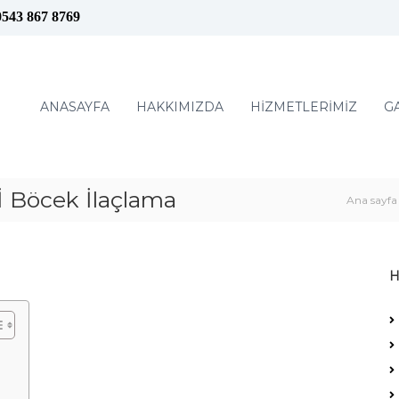
0543 867 8769
ANASAYFA
HAKKIMIZDA
HİZMETLERİMİZ
G
Böcek İlaçlama
Ana sayfa
H