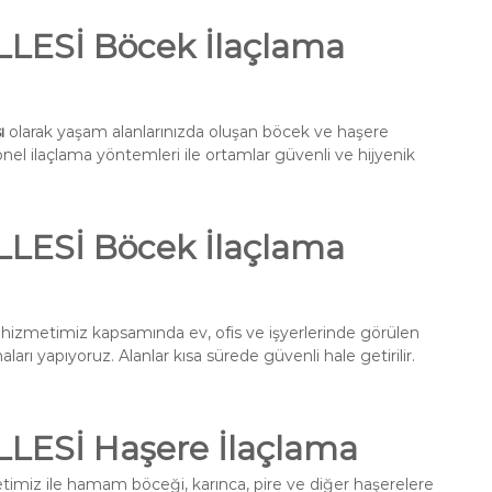
ESİ Böcek İlaçlama
ı
olarak yaşam alanlarınızda oluşan böcek ve haşere
onel ilaçlama yöntemleri ile ortamlar güvenli ve hijyenik
ESİ Böcek İlaçlama
hizmetimiz kapsamında ev, ofis ve işyerlerinde görülen
ları yapıyoruz. Alanlar kısa sürede güvenli hale getirilir.
ESİ Haşere İlaçlama
imiz ile hamam böceği, karınca, pire ve diğer haşerelere