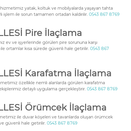
hizmetimiz yatak, koltuk ve mobilyalarda yaşayan tahta
ylı işlem ile sorun tamamen ortadan kaldırılır.
0543 867 8769
ESİ Pire İlaçlama
z ev ve işyerlerinde görülen pire sorununa karşı
le ortamlar kısa sürede güvenli hale getirilir.
0543 867
ESİ Karafatma İlaçlama
metimiz özellikle nemli alanlarda görülen karafatma
l ekiplerimiz detaylı uygulama gerçekleştirir.
0543 867 8769
LESİ Örümcek İlaçlama
etimiz ile duvar köşeleri ve tavanlarda oluşan örümcek
ve güvenli hale getirilir.
0543 867 8769