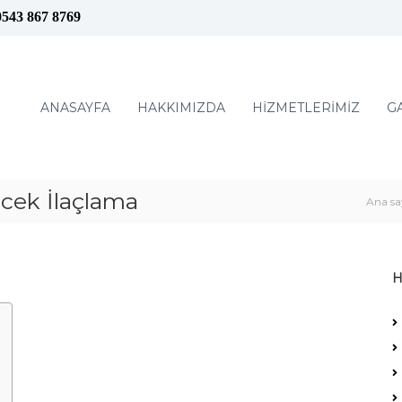
0543 867 8769
ANASAYFA
HAKKIMIZDA
HİZMETLERİMİZ
G
ek İlaçlama
Ana sa
H