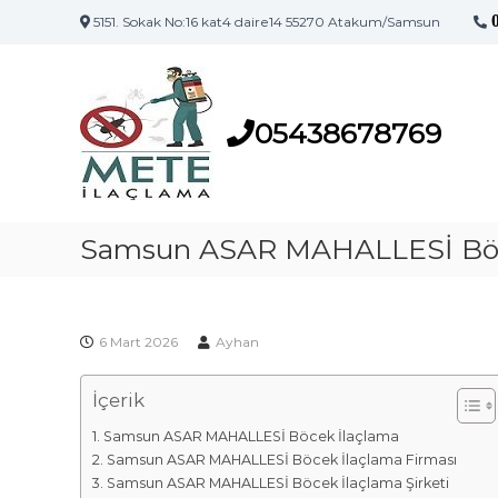
5151. Sokak No:16 kat4 daire14 55270 Atakum/Samsun
S
S
a
a
m
m
s
05438678769
s
u
u
n
n
'
İ
u
l
Samsun ASAR MAHALLESİ Böc
n
a
İ
l
ç
a
l
ç
6 Mart 2026
Ayhan
a
l
m
a
İçerik
a
m
F
a
Samsun ASAR MAHALLESİ Böcek İlaçlama
i
M
Samsun ASAR MAHALLESİ Böcek İlaçlama Firması
a
r
Samsun ASAR MAHALLESİ Böcek İlaçlama Şirketi