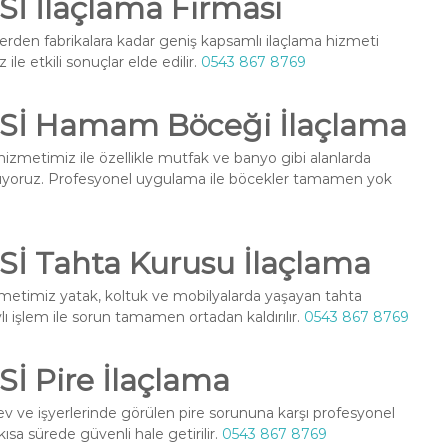
 İlaçlama Firması
erden fabrikalara kadar geniş kapsamlı ilaçlama hizmeti
ile etkili sonuçlar elde edilir.
0543 867 8769
İ Hamam Böceği İlaçlama
izmetimiz ile özellikle mutfak ve banyo gibi alanlarda
nuyoruz. Profesyonel uygulama ile böcekler tamamen yok
 Tahta Kurusu İlaçlama
metimiz yatak, koltuk ve mobilyalarda yaşayan tahta
ylı işlem ile sorun tamamen ortadan kaldırılır.
0543 867 8769
 Pire İlaçlama
v ve işyerlerinde görülen pire sorununa karşı profesyonel
ısa sürede güvenli hale getirilir.
0543 867 8769