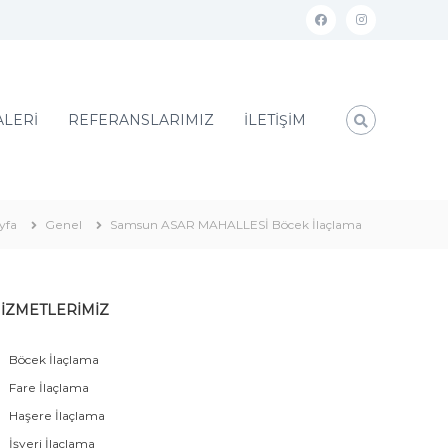
ALERİ
REFERANSLARIMIZ
İLETİŞİM
yfa
Genel
Samsun ASAR MAHALLESİ Böcek İlaçlama
İZMETLERİMİZ
Böcek İlaçlama
Fare İlaçlama
Haşere İlaçlama
İşyeri İlaçlama