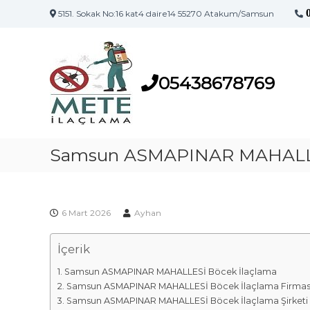
5151. Sokak No:16 kat4 daire14 55270 Atakum/Samsun
S
S
a
a
m
m
s
05438678769
s
u
u
n
n
'
İ
u
l
Samsun ASMAPINAR MAHALLE
n
a
İ
l
ç
a
l
ç
6 Mart 2026
Ayhan
a
l
m
a
İçerik
a
m
F
a
Samsun ASMAPINAR MAHALLESİ Böcek İlaçlama
i
M
Samsun ASMAPINAR MAHALLESİ Böcek İlaçlama Firmas
a
r
Samsun ASMAPINAR MAHALLESİ Böcek İlaçlama Şirketi