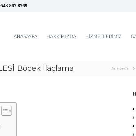
0543 867 8769
ANASAYFA
HAKKIMIZDA
HİZMETLERİMİZ
G
Sİ Böcek İlaçlama
Ana sayfa
H
ı