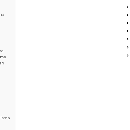
ma
ma
ama
rı
çlama