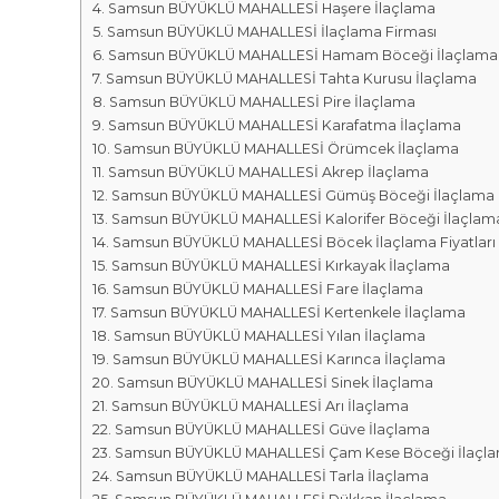
r
m
Samsun BÜYÜKLÜ MAHALLESİ Haşere İlaçlama
k
Samsun BÜYÜKLÜ MAHALLESİ İlaçlama Firması
a
a
Samsun BÜYÜKLÜ MAHALLESİ Hamam Böceği İlaçlama
l
s
Samsun BÜYÜKLÜ MAHALLESİ Tahta Kurusu İlaçlama
a
ı
Samsun BÜYÜKLÜ MAHALLESİ Pire İlaçlama
r
Samsun BÜYÜKLÜ MAHALLESİ Karafatma İlaçlama
ı
Samsun BÜYÜKLÜ MAHALLESİ Örümcek İlaçlama
Samsun BÜYÜKLÜ MAHALLESİ Akrep İlaçlama
Samsun BÜYÜKLÜ MAHALLESİ Gümüş Böceği İlaçlama
Samsun BÜYÜKLÜ MAHALLESİ Kalorifer Böceği İlaçlam
Samsun BÜYÜKLÜ MAHALLESİ Böcek İlaçlama Fiyatları
Samsun BÜYÜKLÜ MAHALLESİ Kırkayak İlaçlama
Samsun BÜYÜKLÜ MAHALLESİ Fare İlaçlama
Samsun BÜYÜKLÜ MAHALLESİ Kertenkele İlaçlama
Samsun BÜYÜKLÜ MAHALLESİ Yılan İlaçlama
Samsun BÜYÜKLÜ MAHALLESİ Karınca İlaçlama
Samsun BÜYÜKLÜ MAHALLESİ Sinek İlaçlama
Samsun BÜYÜKLÜ MAHALLESİ Arı İlaçlama
Samsun BÜYÜKLÜ MAHALLESİ Güve İlaçlama
Samsun BÜYÜKLÜ MAHALLESİ Çam Kese Böceği İlaçl
Samsun BÜYÜKLÜ MAHALLESİ Tarla İlaçlama