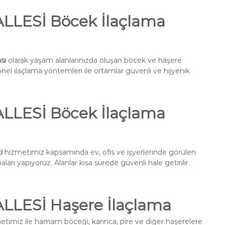
LESİ Böcek İlaçlama
sı
olarak yaşam alanlarınızda oluşan böcek ve haşere
onel ilaçlama yöntemleri ile ortamlar güvenli ve hijyenik
LESİ Böcek İlaçlama
i
hizmetimiz kapsamında ev, ofis ve işyerlerinde görülen
ları yapıyoruz. Alanlar kısa sürede güvenli hale getirilir.
LESİ Haşere İlaçlama
timiz ile hamam böceği, karınca, pire ve diğer haşerelere