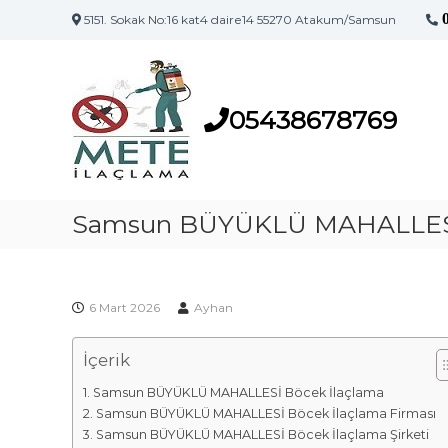
5151. Sokak No:16 kat4 daire14 55270 Atakum/Samsun
S
S
a
a
m
m
s
05438678769
s
u
u
n
n
'
İ
u
l
Samsun BÜYÜKLÜ MAHALLESİ
n
a
İ
l
ç
a
l
ç
6 Mart 2026
Ayhan
a
l
m
a
İçerik
a
m
F
a
Samsun BÜYÜKLÜ MAHALLESİ Böcek İlaçlama
i
M
Samsun BÜYÜKLÜ MAHALLESİ Böcek İlaçlama Firması
a
r
Samsun BÜYÜKLÜ MAHALLESİ Böcek İlaçlama Şirketi