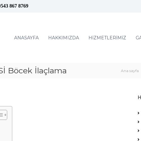
0543 867 8769
ANASAYFA
HAKKIMIZDA
HİZMETLERİMİZ
G
 Böcek İlaçlama
Ana sayfa
H