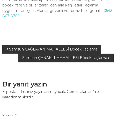
böcek, fare ve diğer zararlı canlılara karşı etkili ilaçlama
uygulamaları içerir. Alanlar güvenli ve temiz hale getirilir.
0543
867 8769
Samsun ÇAĞLAYAN MAHALLESİ Böcek İlaçlama
Samsun ÇANAKLI MAHALLESİ Böcek İlaçlama
Bir yanıt yazın
E-posta adresiniz yayınlanmayacak.
Gerekli alanlar
*
ile
işaretlenmişlerdir
Yorum
*