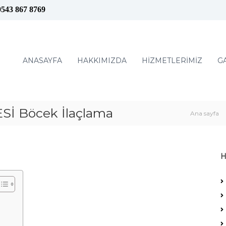
0543 867 8769
ANASAYFA
HAKKIMIZDA
HİZMETLERİMİZ
G
İ Böcek İlaçlama
Ana sayfa
H