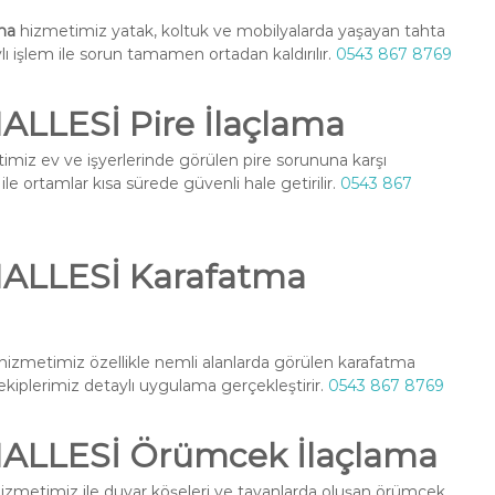
ma
hizmetimiz yatak, koltuk ve mobilyalarda yaşayan tahta
ylı işlem ile sorun tamamen ortadan kaldırılır.
0543 867 8769
LLESİ Pire İlaçlama
miz ev ve işyerlerinde görülen pire sorununa karşı
le ortamlar kısa sürede güvenli hale getirilir.
0543 867
ALLESİ Karafatma
hizmetimiz özellikle nemli alanlarda görülen karafatma
l ekiplerimiz detaylı uygulama gerçekleştirir.
0543 867 8769
ALLESİ Örümcek İlaçlama
izmetimiz ile duvar köşeleri ve tavanlarda oluşan örümcek