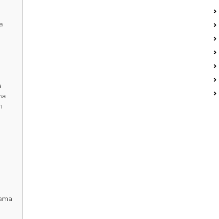
a
a
ma
ı
lama