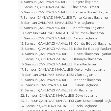
r
m
Samsun ÇAMLIYAZI MAHALLESİ Haşere İlaçlama
k
Samsun ÇAMLIYAZI MAHALLESİ İlaçlama Firması
a
a
Samsun ÇAMLIYAZI MAHALLESİ Hamam Böceği İlaçlam
l
s
Samsun ÇAMLIYAZI MAHALLESİ Tahta Kurusu İlaçlama
a
ı
Samsun ÇAMLIYAZI MAHALLESİ Pire İlaçlama
r
Samsun ÇAMLIYAZI MAHALLESİ Karafatma İlaçlama
ı
Samsun ÇAMLIYAZI MAHALLESİ Örümcek İlaçlama
Samsun ÇAMLIYAZI MAHALLESİ Akrep İlaçlama
Samsun ÇAMLIYAZI MAHALLESİ Gümüş Böceği İlaçlam
Samsun ÇAMLIYAZI MAHALLESİ Kalorifer Böceği İlaçla
Samsun ÇAMLIYAZI MAHALLESİ Böcek İlaçlama Fiyatlar
Samsun ÇAMLIYAZI MAHALLESİ Kırkayak İlaçlama
Samsun ÇAMLIYAZI MAHALLESİ Fare İlaçlama
Samsun ÇAMLIYAZI MAHALLESİ Kertenkele İlaçlama
Samsun ÇAMLIYAZI MAHALLESİ Yılan İlaçlama
Samsun ÇAMLIYAZI MAHALLESİ Karınca İlaçlama
Samsun ÇAMLIYAZI MAHALLESİ Sinek İlaçlama
Samsun ÇAMLIYAZI MAHALLESİ Arı İlaçlama
Samsun ÇAMLIYAZI MAHALLESİ Güve İlaçlama
Samsun ÇAMLIYAZI MAHALLESİ Çam Kese Böceği İlaç
Samsun ÇAMLIYAZI MAHALLESİ Tarla İlaçlama