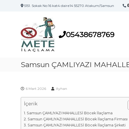
5151. Sokak No:16 kat4 daire14 55270 Atakum/Samsun
S
S
a
a
m
m
s
05438678769
s
u
u
n
n
'
İ
u
l
Samsun ÇAMLIYAZI MAHALLES
n
a
İ
l
ç
a
l
ç
6 Mart 2026
Ayhan
a
l
m
a
İçerik
a
m
F
a
Samsun ÇAMLIYAZI MAHALLESİ Böcek İlaçlama
i
M
Samsun ÇAMLIYAZI MAHALLESİ Böcek İlaçlama Firması
a
r
Samsun ÇAMLIYAZI MAHALLESİ Böcek İlaçlama Şirketi