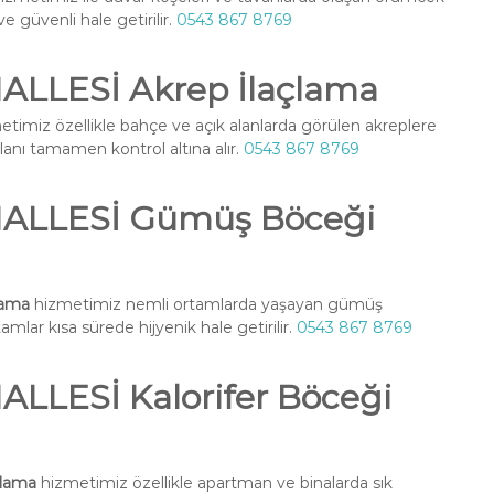
ve güvenli hale getirilir.
0543 867 8769
LLESİ Akrep İlaçlama
timiz özellikle bahçe ve açık alanlarda görülen akreplere
alanı tamamen kontrol altına alır.
0543 867 8769
ALLESİ Gümüş Böceği
lama
hizmetimiz nemli ortamlarda yaşayan gümüş
amlar kısa sürede hijyenik hale getirilir.
0543 867 8769
LESİ Kalorifer Böceği
çlama
hizmetimiz özellikle apartman ve binalarda sık