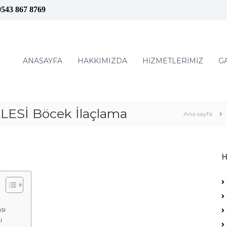
0543 867 8769
ANASAYFA
HAKKIMIZDA
HİZMETLERİMİZ
G
Sİ Böcek İlaçlama
Ana sayfa
H
sı
i