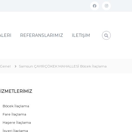
ALERİ
REFERANSLARIMIZ
İLETİŞİM
Genel
Samsun ÇAYIRÇÖKEK MAHALLESİ Böcek İlaçlama
İZMETLERİMİZ
Böcek İlaçlama
Fare İlaçlama
Haşere İlaçlama
İşyeri İlaçlama