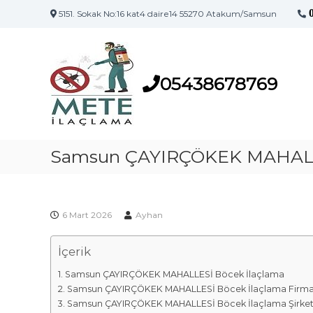
5151. Sokak No:16 kat4 daire14 55270 Atakum/Samsun
S
S
a
a
m
m
s
05438678769
s
u
u
n
n
'
İ
u
l
Samsun ÇAYIRÇÖKEK MAHALLE
n
a
İ
l
ç
a
l
ç
6 Mart 2026
Ayhan
a
l
m
a
İçerik
a
m
F
a
Samsun ÇAYIRÇÖKEK MAHALLESİ Böcek İlaçlama
i
M
Samsun ÇAYIRÇÖKEK MAHALLESİ Böcek İlaçlama Firma
a
r
Samsun ÇAYIRÇÖKEK MAHALLESİ Böcek İlaçlama Şirket