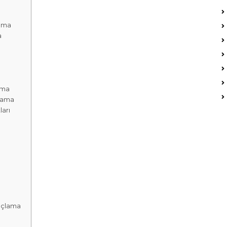
ama
a
ama
lama
arı
açlama