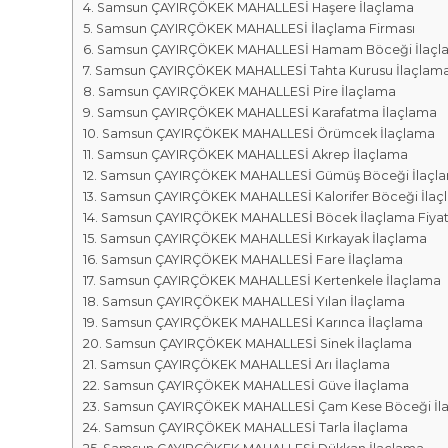
r
m
Samsun ÇAYIRÇÖKEK MAHALLESİ Haşere İlaçlama
k
Samsun ÇAYIRÇÖKEK MAHALLESİ İlaçlama Firması
a
a
Samsun ÇAYIRÇÖKEK MAHALLESİ Hamam Böceği İlaçl
l
s
Samsun ÇAYIRÇÖKEK MAHALLESİ Tahta Kurusu İlaçlam
a
ı
Samsun ÇAYIRÇÖKEK MAHALLESİ Pire İlaçlama
r
Samsun ÇAYIRÇÖKEK MAHALLESİ Karafatma İlaçlama
ı
Samsun ÇAYIRÇÖKEK MAHALLESİ Örümcek İlaçlama
Samsun ÇAYIRÇÖKEK MAHALLESİ Akrep İlaçlama
Samsun ÇAYIRÇÖKEK MAHALLESİ Gümüş Böceği İlaçl
Samsun ÇAYIRÇÖKEK MAHALLESİ Kalorifer Böceği İlaç
Samsun ÇAYIRÇÖKEK MAHALLESİ Böcek İlaçlama Fiyatl
Samsun ÇAYIRÇÖKEK MAHALLESİ Kırkayak İlaçlama
Samsun ÇAYIRÇÖKEK MAHALLESİ Fare İlaçlama
Samsun ÇAYIRÇÖKEK MAHALLESİ Kertenkele İlaçlama
Samsun ÇAYIRÇÖKEK MAHALLESİ Yılan İlaçlama
Samsun ÇAYIRÇÖKEK MAHALLESİ Karınca İlaçlama
Samsun ÇAYIRÇÖKEK MAHALLESİ Sinek İlaçlama
Samsun ÇAYIRÇÖKEK MAHALLESİ Arı İlaçlama
Samsun ÇAYIRÇÖKEK MAHALLESİ Güve İlaçlama
Samsun ÇAYIRÇÖKEK MAHALLESİ Çam Kese Böceği İl
Samsun ÇAYIRÇÖKEK MAHALLESİ Tarla İlaçlama