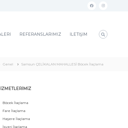
ALERİ
REFERANSLARIMIZ
İLETİŞİM
Genel
Samsun ÇELİKALAN MAHALLESİ Böcek İlaçlama
İZMETLERİMİZ
Böcek İlaçlama
Fare İlaçlama
Haşere İlaçlama
İşyeri İlaçlama