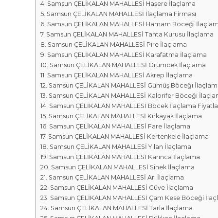
r
m
Samsun ÇELİKALAN MAHALLESİ Haşere İlaçlama
k
Samsun ÇELİKALAN MAHALLESİ İlaçlama Firması
a
a
Samsun ÇELİKALAN MAHALLESİ Hamam Böceği İlaçla
l
s
Samsun ÇELİKALAN MAHALLESİ Tahta Kurusu İlaçlama
a
ı
Samsun ÇELİKALAN MAHALLESİ Pire İlaçlama
r
Samsun ÇELİKALAN MAHALLESİ Karafatma İlaçlama
ı
Samsun ÇELİKALAN MAHALLESİ Örümcek İlaçlama
Samsun ÇELİKALAN MAHALLESİ Akrep İlaçlama
Samsun ÇELİKALAN MAHALLESİ Gümüş Böceği İlaçlam
Samsun ÇELİKALAN MAHALLESİ Kalorifer Böceği İlaçl
Samsun ÇELİKALAN MAHALLESİ Böcek İlaçlama Fiyatla
Samsun ÇELİKALAN MAHALLESİ Kırkayak İlaçlama
Samsun ÇELİKALAN MAHALLESİ Fare İlaçlama
Samsun ÇELİKALAN MAHALLESİ Kertenkele İlaçlama
Samsun ÇELİKALAN MAHALLESİ Yılan İlaçlama
Samsun ÇELİKALAN MAHALLESİ Karınca İlaçlama
Samsun ÇELİKALAN MAHALLESİ Sinek İlaçlama
Samsun ÇELİKALAN MAHALLESİ Arı İlaçlama
Samsun ÇELİKALAN MAHALLESİ Güve İlaçlama
Samsun ÇELİKALAN MAHALLESİ Çam Kese Böceği İlaç
Samsun ÇELİKALAN MAHALLESİ Tarla İlaçlama