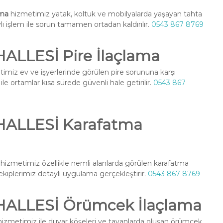
ama
hizmetimiz yatak, koltuk ve mobilyalarda yaşayan tahta
ylı işlem ile sorun tamamen ortadan kaldırılır.
0543 867 8769
LLESİ Pire İlaçlama
imiz ev ve işyerlerinde görülen pire sorununa karşı
le ortamlar kısa sürede güvenli hale getirilir.
0543 867
ALLESİ Karafatma
hizmetimiz özellikle nemli alanlarda görülen karafatma
l ekiplerimiz detaylı uygulama gerçekleştirir.
0543 867 8769
ALLESİ Örümcek İlaçlama
izmetimiz ile duvar köşeleri ve tavanlarda oluşan örümcek