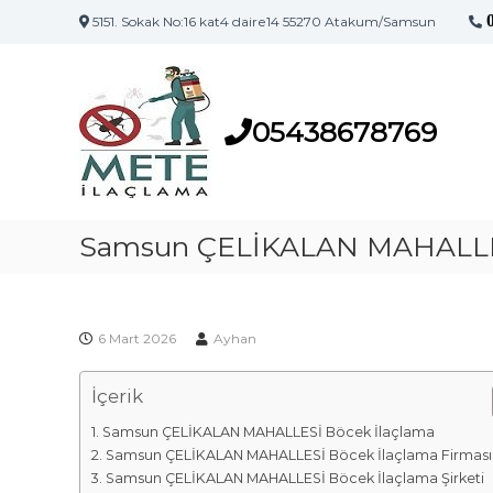
5151. Sokak No:16 kat4 daire14 55270 Atakum/Samsun
S
S
a
a
m
m
s
05438678769
s
u
u
n
n
'
İ
u
l
Samsun ÇELİKALAN MAHALLES
n
a
İ
l
ç
a
l
ç
6 Mart 2026
Ayhan
a
l
m
a
İçerik
a
m
F
a
Samsun ÇELİKALAN MAHALLESİ Böcek İlaçlama
i
M
Samsun ÇELİKALAN MAHALLESİ Böcek İlaçlama Firması
a
r
Samsun ÇELİKALAN MAHALLESİ Böcek İlaçlama Şirketi