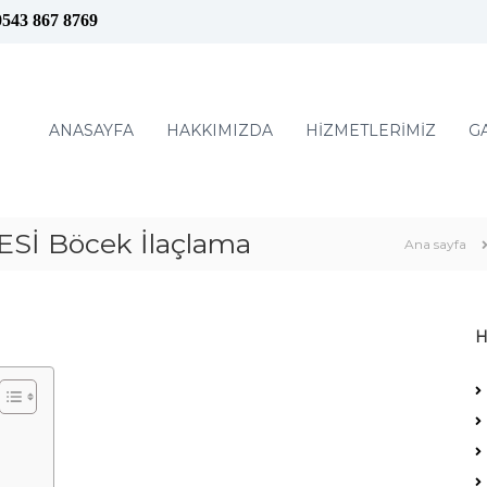
0543 867 8769
ANASAYFA
HAKKIMIZDA
HİZMETLERİMİZ
G
İ Böcek İlaçlama
Ana sayfa
H