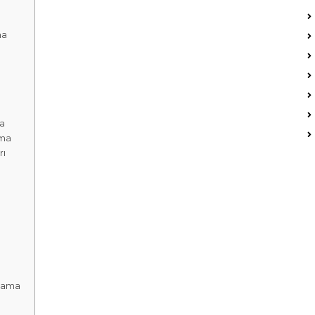
ma
a
ama
rı
lama