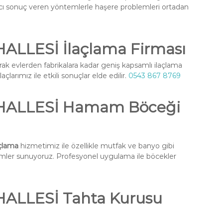
ıcı sonuç veren yöntemlerle haşere problemleri ortadan
LLESİ İlaçlama Firması
rak evlerden fabrikalara kadar geniş kapsamlı ilaçlama
larımız ile etkili sonuçlar elde edilir.
0543 867 8769
HALLESİ Hamam Böceği
çlama
hizmetimiz ile özellikle mutfak ve banyo gibi
ümler sunuyoruz. Profesyonel uygulama ile böcekler
ALLESİ Tahta Kurusu