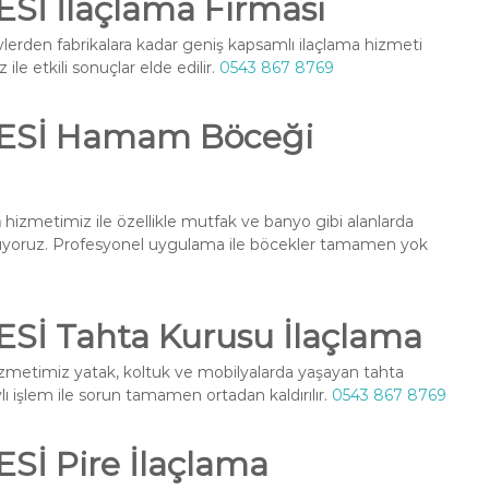
İ İlaçlama Firması
vlerden fabrikalara kadar geniş kapsamlı ilaçlama hizmeti
ile etkili sonuçlar elde edilir.
0543 867 8769
ESİ Hamam Böceği
a
hizmetimiz ile özellikle mutfak ve banyo gibi alanlarda
nuyoruz. Profesyonel uygulama ile böcekler tamamen yok
İ Tahta Kurusu İlaçlama
zmetimiz yatak, koltuk ve mobilyalarda yaşayan tahta
ylı işlem ile sorun tamamen ortadan kaldırılır.
0543 867 8769
İ Pire İlaçlama