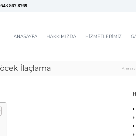
0543 867 8769
ANASAYFA
HAKKIMIZDA
HİZMETLERİMİZ
G
cek İlaçlama
Ana say
H