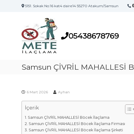
5151. Sokak No:16 kat4 daire14 55270 Atakum/Samsun
S
S
a
a
m
m
s
05438678769
s
u
u
n
n
'
İ
u
l
Samsun ÇİVRİL MAHALLESİ Bö
n
a
İ
l
ç
a
l
ç
6 Mart 2026
Ayhan
a
l
m
a
İçerik
a
m
F
a
Samsun ÇİVRİL MAHALLESİ Böcek İlaçlama
i
M
Samsun ÇİVRİL MAHALLESİ Böcek İlaçlama Firması
a
r
Samsun ÇİVRİL MAHALLESİ Böcek İlaçlama Şirketi