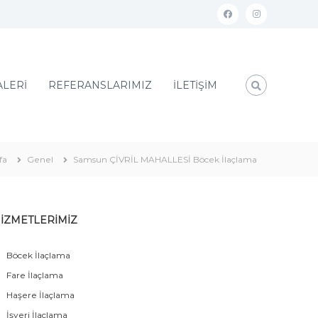
ALERİ
REFERANSLARIMIZ
İLETİŞİM
fa
Genel
Samsun ÇİVRİL MAHALLESİ Böcek İlaçlama
İZMETLERİMİZ
Böcek İlaçlama
Fare İlaçlama
Haşere İlaçlama
İşyeri İlaçlama