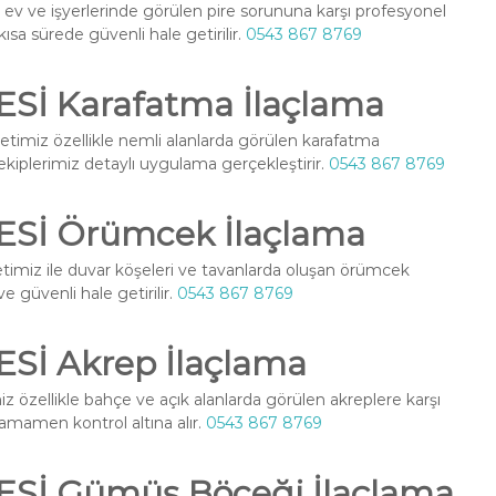
ev ve işyerlerinde görülen pire sorununa karşı profesyonel
ısa sürede güvenli hale getirilir.
0543 867 8769
Sİ Karafatma İlaçlama
timiz özellikle nemli alanlarda görülen karafatma
l ekiplerimiz detaylı uygulama gerçekleştirir.
0543 867 8769
Sİ Örümcek İlaçlama
imiz ile duvar köşeleri ve tavanlarda oluşan örümcek
ve güvenli hale getirilir.
0543 867 8769
Sİ Akrep İlaçlama
 özellikle bahçe ve açık alanlarda görülen akreplere karşı
 tamamen kontrol altına alır.
0543 867 8769
Sİ Gümüş Böceği İlaçlama