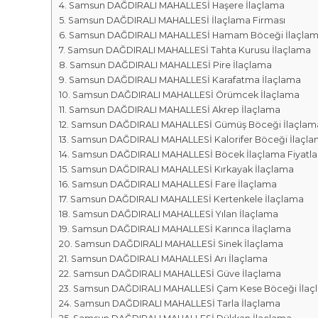
r
m
Samsun DAĞDIRALI MAHALLESİ Haşere İlaçlama
k
Samsun DAĞDIRALI MAHALLESİ İlaçlama Firması
a
a
Samsun DAĞDIRALI MAHALLESİ Hamam Böceği İlaçla
l
s
Samsun DAĞDIRALI MAHALLESİ Tahta Kurusu İlaçlama
a
ı
Samsun DAĞDIRALI MAHALLESİ Pire İlaçlama
r
Samsun DAĞDIRALI MAHALLESİ Karafatma İlaçlama
ı
Samsun DAĞDIRALI MAHALLESİ Örümcek İlaçlama
Samsun DAĞDIRALI MAHALLESİ Akrep İlaçlama
Samsun DAĞDIRALI MAHALLESİ Gümüş Böceği İlaçlam
Samsun DAĞDIRALI MAHALLESİ Kalorifer Böceği İlaçl
Samsun DAĞDIRALI MAHALLESİ Böcek İlaçlama Fiyatlar
Samsun DAĞDIRALI MAHALLESİ Kırkayak İlaçlama
Samsun DAĞDIRALI MAHALLESİ Fare İlaçlama
Samsun DAĞDIRALI MAHALLESİ Kertenkele İlaçlama
Samsun DAĞDIRALI MAHALLESİ Yılan İlaçlama
Samsun DAĞDIRALI MAHALLESİ Karınca İlaçlama
Samsun DAĞDIRALI MAHALLESİ Sinek İlaçlama
Samsun DAĞDIRALI MAHALLESİ Arı İlaçlama
Samsun DAĞDIRALI MAHALLESİ Güve İlaçlama
Samsun DAĞDIRALI MAHALLESİ Çam Kese Böceği İlaç
Samsun DAĞDIRALI MAHALLESİ Tarla İlaçlama