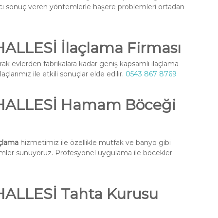
ıcı sonuç veren yöntemlerle haşere problemleri ortadan
LLESİ İlaçlama Firması
rak evlerden fabrikalara kadar geniş kapsamlı ilaçlama
larımız ile etkili sonuçlar elde edilir.
0543 867 8769
HALLESİ Hamam Böceği
çlama
hizmetimiz ile özellikle mutfak ve banyo gibi
ümler sunuyoruz. Profesyonel uygulama ile böcekler
ALLESİ Tahta Kurusu