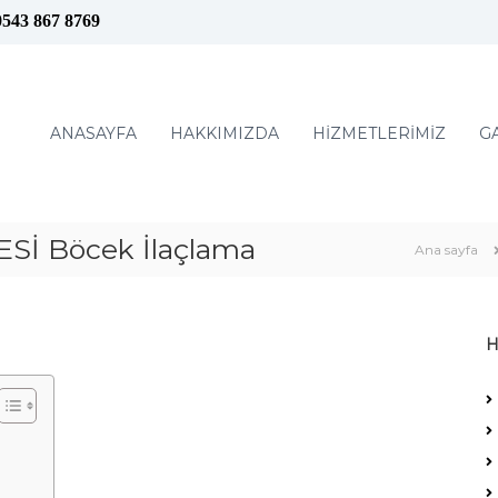
0543 867 8769
ANASAYFA
HAKKIMIZDA
HİZMETLERİMİZ
G
İ Böcek İlaçlama
Ana sayfa
H