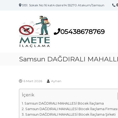
5151. Sokak No:16 kat4 daire14 55270 Atakum/Samsun
S
S
a
a
m
m
s
05438678769
s
u
u
n
n
'
İ
u
l
Samsun DAĞDIRALI MAHALLES
n
a
İ
l
ç
a
l
ç
6 Mart 2026
Ayhan
a
l
m
a
İçerik
a
m
F
a
Samsun DAĞDIRALI MAHALLESİ Böcek İlaçlama
i
M
Samsun DAĞDIRALI MAHALLESİ Böcek İlaçlama Firması
a
r
Samsun DAĞDIRALI MAHALLESİ Böcek İlaçlama Şirketi