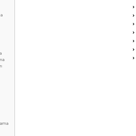
ma
a
ama
ı
lama