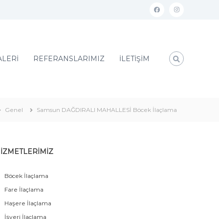
ALERİ
REFERANSLARIMIZ
İLETİŞİM
Genel
Samsun DAĞDIRALI MAHALLESİ Böcek İlaçlama
İZMETLERİMİZ
Böcek İlaçlama
Fare İlaçlama
Haşere İlaçlama
İşyeri İlaçlama