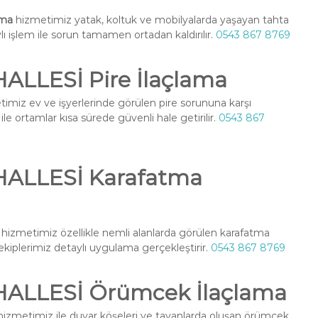
ama
hizmetimiz yatak, koltuk ve mobilyalarda yaşayan tahta
ylı işlem ile sorun tamamen ortadan kaldırılır.
0543 867 8769
LLESİ Pire İlaçlama
imiz ev ve işyerlerinde görülen pire sorununa karşı
le ortamlar kısa sürede güvenli hale getirilir.
0543 867
ALLESİ Karafatma
hizmetimiz özellikle nemli alanlarda görülen karafatma
l ekiplerimiz detaylı uygulama gerçekleştirir.
0543 867 8769
ALLESİ Örümcek İlaçlama
izmetimiz ile duvar köşeleri ve tavanlarda oluşan örümcek