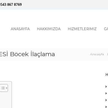
0543 867 8769
ANASAYFA
HAKKIMIZDA
HİZMETLERİMİZ
G
İ Böcek İlaçlama
Ana sayfa
H