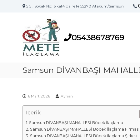
5151. Sokak No:16 kat4 daire14 55270 Atakum/Samsun
S
S
a
a
m
m
s
05438678769
s
u
u
n
n
'
İ
u
l
Samsun DİVANBAŞI MAHALLES
n
a
İ
l
ç
a
l
ç
6 Mart 2026
Ayhan
a
l
m
a
İçerik
a
m
F
a
Samsun DİVANBAŞI MAHALLESİ Böcek İlaçlama
i
M
Samsun DİVANBAŞI MAHALLESİ Böcek İlaçlama Firması
a
r
Samsun DİVANBAŞI MAHALLESİ Böcek İlaçlama Şirketi