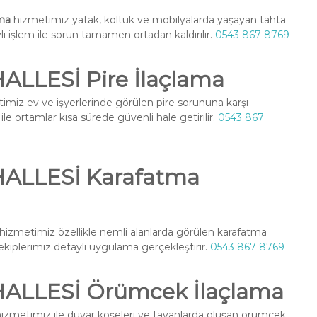
ma
hizmetimiz yatak, koltuk ve mobilyalarda yaşayan tahta
ylı işlem ile sorun tamamen ortadan kaldırılır.
0543 867 8769
LLESİ Pire İlaçlama
imiz ev ve işyerlerinde görülen pire sorununa karşı
le ortamlar kısa sürede güvenli hale getirilir.
0543 867
ALLESİ Karafatma
hizmetimiz özellikle nemli alanlarda görülen karafatma
l ekiplerimiz detaylı uygulama gerçekleştirir.
0543 867 8769
ALLESİ Örümcek İlaçlama
izmetimiz ile duvar köşeleri ve tavanlarda oluşan örümcek