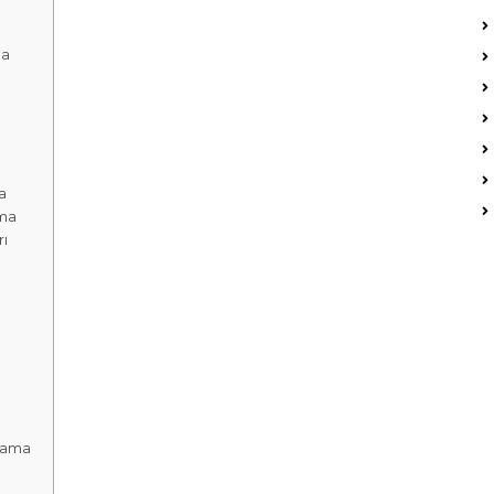
ma
a
ama
ı
lama