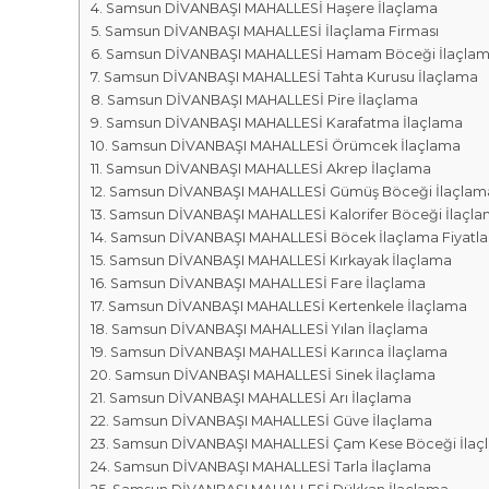
r
m
Samsun DİVANBAŞI MAHALLESİ Haşere İlaçlama
k
Samsun DİVANBAŞI MAHALLESİ İlaçlama Firması
a
a
Samsun DİVANBAŞI MAHALLESİ Hamam Böceği İlaçla
l
s
Samsun DİVANBAŞI MAHALLESİ Tahta Kurusu İlaçlama
a
ı
Samsun DİVANBAŞI MAHALLESİ Pire İlaçlama
r
Samsun DİVANBAŞI MAHALLESİ Karafatma İlaçlama
ı
Samsun DİVANBAŞI MAHALLESİ Örümcek İlaçlama
Samsun DİVANBAŞI MAHALLESİ Akrep İlaçlama
Samsun DİVANBAŞI MAHALLESİ Gümüş Böceği İlaçlam
Samsun DİVANBAŞI MAHALLESİ Kalorifer Böceği İlaçl
Samsun DİVANBAŞI MAHALLESİ Böcek İlaçlama Fiyatlar
Samsun DİVANBAŞI MAHALLESİ Kırkayak İlaçlama
Samsun DİVANBAŞI MAHALLESİ Fare İlaçlama
Samsun DİVANBAŞI MAHALLESİ Kertenkele İlaçlama
Samsun DİVANBAŞI MAHALLESİ Yılan İlaçlama
Samsun DİVANBAŞI MAHALLESİ Karınca İlaçlama
Samsun DİVANBAŞI MAHALLESİ Sinek İlaçlama
Samsun DİVANBAŞI MAHALLESİ Arı İlaçlama
Samsun DİVANBAŞI MAHALLESİ Güve İlaçlama
Samsun DİVANBAŞI MAHALLESİ Çam Kese Böceği İlaç
Samsun DİVANBAŞI MAHALLESİ Tarla İlaçlama