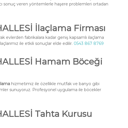
ıcı sonuç veren yöntemlerle haşere problemleri ortadan
LLESİ İlaçlama Firması
rak evlerden fabrikalara kadar geniş kapsamlı ilaçlama
larımız ile etkili sonuçlar elde edilir.
0543 867 8769
HALLESİ Hamam Böceği
çlama
hizmetimiz ile özellikle mutfak ve banyo gibi
ümler sunuyoruz. Profesyonel uygulama ile böcekler
LLESİ Tahta Kurusu