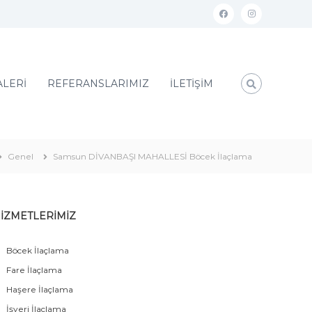
ALERİ
REFERANSLARIMIZ
İLETİŞİM
Genel
Samsun DİVANBAŞI MAHALLESİ Böcek İlaçlama
İZMETLERİMİZ
Böcek İlaçlama
Fare İlaçlama
Haşere İlaçlama
İşyeri İlaçlama