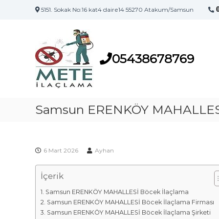
5151. Sokak No:16 kat4 daire14 55270 Atakum/Samsun
S
S
a
a
m
m
s
05438678769
s
u
u
n
n
'
İ
u
l
Samsun ERENKÖY MAHALLESİ 
n
a
İ
l
ç
a
l
ç
6 Mart 2026
Ayhan
a
l
m
a
İçerik
a
m
F
a
Samsun ERENKÖY MAHALLESİ Böcek İlaçlama
i
M
Samsun ERENKÖY MAHALLESİ Böcek İlaçlama Firması
a
r
Samsun ERENKÖY MAHALLESİ Böcek İlaçlama Şirketi