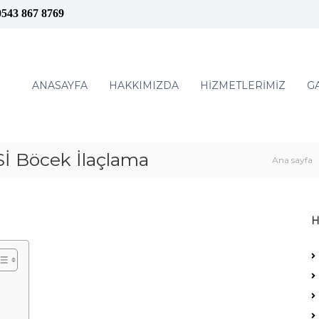
0543 867 8769
ANASAYFA
HAKKIMIZDA
HİZMETLERİMİZ
G
Böcek İlaçlama
Ana sayfa
H