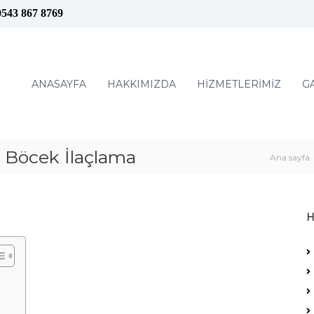
0543 867 8769
ANASAYFA
HAKKIMIZDA
HİZMETLERİMİZ
G
öcek İlaçlama
Ana sayfa
H