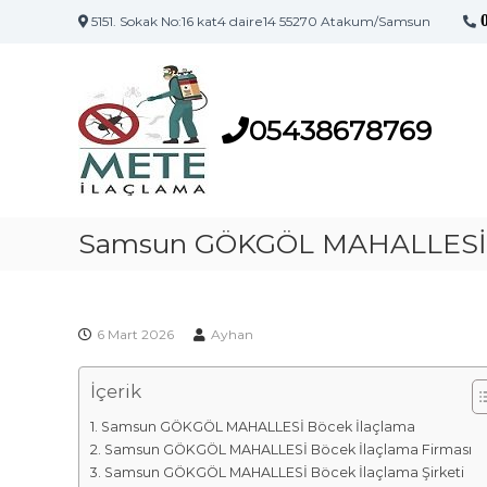
5151. Sokak No:16 kat4 daire14 55270 Atakum/Samsun
S
S
a
a
m
m
s
05438678769
s
u
u
n
n
'
İ
u
l
Samsun GÖKGÖL MAHALLESİ B
n
a
İ
l
ç
a
l
ç
6 Mart 2026
Ayhan
a
l
m
a
İçerik
a
m
F
a
Samsun GÖKGÖL MAHALLESİ Böcek İlaçlama
i
M
Samsun GÖKGÖL MAHALLESİ Böcek İlaçlama Firması
a
r
Samsun GÖKGÖL MAHALLESİ Böcek İlaçlama Şirketi