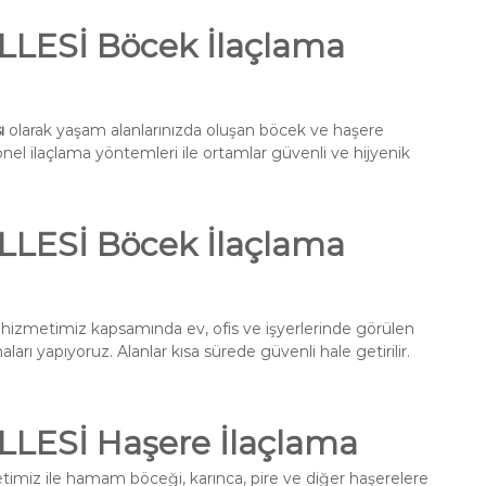
ESİ Böcek İlaçlama
ı
olarak yaşam alanlarınızda oluşan böcek ve haşere
onel ilaçlama yöntemleri ile ortamlar güvenli ve hijyenik
ESİ Böcek İlaçlama
hizmetimiz kapsamında ev, ofis ve işyerlerinde görülen
ları yapıyoruz. Alanlar kısa sürede güvenli hale getirilir.
ESİ Haşere İlaçlama
imiz ile hamam böceği, karınca, pire ve diğer haşerelere