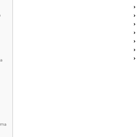
a
ma
ama