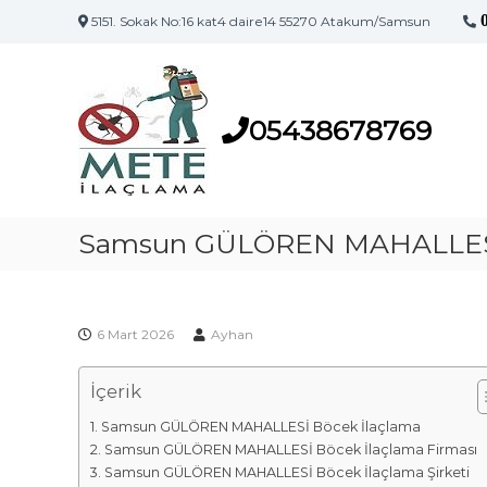
5151. Sokak No:16 kat4 daire14 55270 Atakum/Samsun
S
S
a
a
m
m
s
05438678769
s
u
u
n
n
'
İ
u
l
Samsun GÜLÖREN MAHALLESİ
n
a
İ
l
ç
a
l
ç
6 Mart 2026
Ayhan
a
l
m
a
İçerik
a
m
F
a
Samsun GÜLÖREN MAHALLESİ Böcek İlaçlama
i
M
Samsun GÜLÖREN MAHALLESİ Böcek İlaçlama Firması
a
r
Samsun GÜLÖREN MAHALLESİ Böcek İlaçlama Şirketi