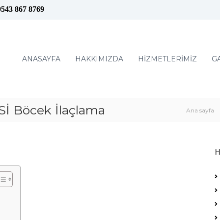
0543 867 8769
ANASAYFA
HAKKIMIZDA
HİZMETLERİMİZ
G
 Böcek İlaçlama
Ana sayfa
H