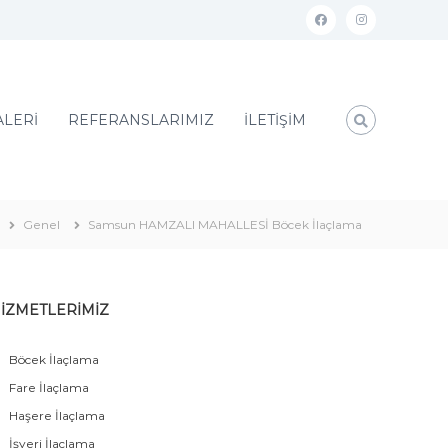
ALERİ
REFERANSLARIMIZ
İLETİŞİM
Genel
Samsun HAMZALI MAHALLESİ Böcek İlaçlama
İZMETLERİMİZ
Böcek İlaçlama
Fare İlaçlama
Haşere İlaçlama
İşyeri İlaçlama