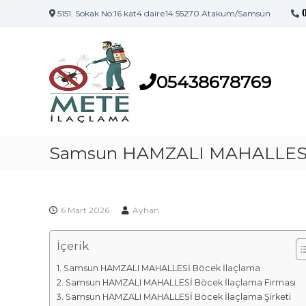
5151. Sokak No:16 kat4 daire14 55270 Atakum/Samsun
S
S
a
a
m
m
s
05438678769
s
u
u
n
n
'
İ
u
l
Samsun HAMZALI MAHALLESİ 
n
a
İ
l
ç
a
l
ç
6 Mart 2026
Ayhan
a
l
m
a
İçerik
a
m
F
a
Samsun HAMZALI MAHALLESİ Böcek İlaçlama
i
M
Samsun HAMZALI MAHALLESİ Böcek İlaçlama Firması
a
r
Samsun HAMZALI MAHALLESİ Böcek İlaçlama Şirketi