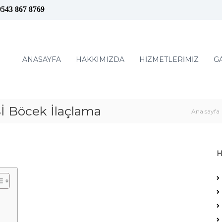
0543 867 8769
ANASAYFA
HAKKIMIZDA
HİZMETLERİMİZ
G
Böcek İlaçlama
Ana sayfa
H