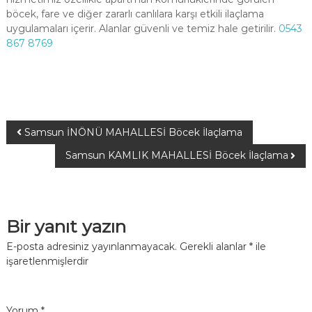
böcek, fare ve diğer zararlı canlılara karşı etkili ilaçlama
uygulamaları içerir. Alanlar güvenli ve temiz hale getirilir.
0543
867 8769
Samsun İNÖNÜ MAHALLESİ Böcek İlaçlama
Samsun KAMLIK MAHALLESİ Böcek İlaçlama
Bir yanıt yazın
E-posta adresiniz yayınlanmayacak.
Gerekli alanlar
*
ile
işaretlenmişlerdir
Yorum
*