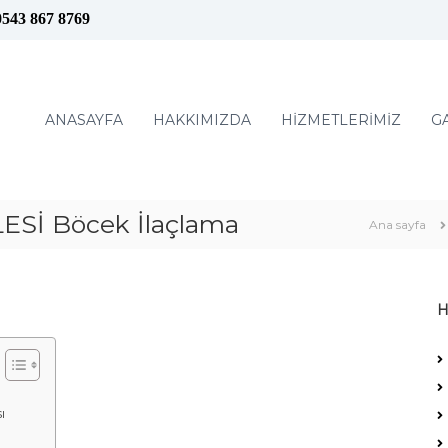
0543 867 8769
ANASAYFA
HAKKIMIZDA
HİZMETLERİMİZ
G
Sİ Böcek İlaçlama
Ana sayfa
H
ı