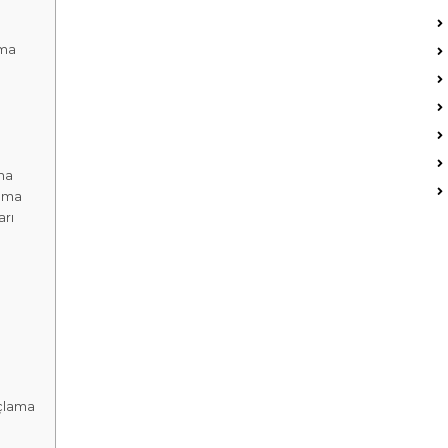
ama
ma
lama
rı
çlama