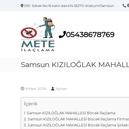
5151. Sokak No:16 kat4 daire14 55270 Atakum/Samsun
S
S
a
a
m
m
s
05438678769
s
u
u
n
n
'
İ
u
l
Samsun KIZILOĞLAK MAHALLE
n
a
İ
l
ç
a
l
ç
6 Mart 2026
Ayhan
a
l
m
a
İçerik
a
m
F
a
Samsun KIZILOĞLAK MAHALLESİ Böcek İlaçlama
i
M
Samsun KIZILOĞLAK MAHALLESİ Böcek İlaçlama Firmas
a
r
Samsun KIZILOĞLAK MAHALLESİ Böcek İlaçlama Şirketi