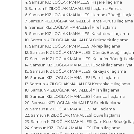
r
m
Samsun KIZILOĞLAK MAHALLESİ Haşere İlaçlama
k
Samsun KIZILOĞLAK MAHALLESİ İlaçlama Firması
a
a
Samsun KIZILOĞLAK MAHALLESİ Hamam Böceği İlaçl
l
s
Samsun KIZILOĞLAK MAHALLESİ Tahta Kurusu İlaçlama
a
ı
Samsun KIZILOĞLAK MAHALLESİ Pire İlaçlama
r
Samsun KIZILOĞLAK MAHALLESİ Karafatma İlaçlama
ı
Samsun KIZILOĞLAK MAHALLESİ Örümcek İlaçlama
Samsun KIZILOĞLAK MAHALLESİ Akrep İlaçlama
Samsun KIZILOĞLAK MAHALLESİ Gümüş Böceği İlaçla
Samsun KIZILOĞLAK MAHALLESİ Kalorifer Böceği İlaç
Samsun KIZILOĞLAK MAHALLESİ Böcek İlaçlama Fiyatla
Samsun KIZILOĞLAK MAHALLESİ Kırkayak İlaçlama
Samsun KIZILOĞLAK MAHALLESİ Fare İlaçlama
Samsun KIZILOĞLAK MAHALLESİ Kertenkele İlaçlama
Samsun KIZILOĞLAK MAHALLESİ Yılan İlaçlama
Samsun KIZILOĞLAK MAHALLESİ Karınca İlaçlama
Samsun KIZILOĞLAK MAHALLESİ Sinek İlaçlama
Samsun KIZILOĞLAK MAHALLESİ Arı İlaçlama
Samsun KIZILOĞLAK MAHALLESİ Güve İlaçlama
Samsun KIZILOĞLAK MAHALLESİ Çam Kese Böceği İla
Samsun KIZILOĞLAK MAHALLESİ Tarla İlaçlama