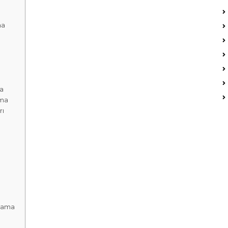
ma
a
ama
rı
lama