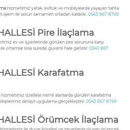
ama
hizmetimiz yatak, koltuk ve mobilyalarda yaşayan tahta
ylı işlem ile sorun tamamen ortadan kaldırılır.
0543 867 8769
LLESİ Pire İlaçlama
imiz ev ve işyerlerinde görülen pire sorununa karşı
le ortamlar kısa sürede güvenli hale getirilir.
0543 867
ALLESİ Karafatma
a
hizmetimiz özellikle nemli alanlarda görülen karafatma
l ekiplerimiz detaylı uygulama gerçekleştirir.
0543 867 8769
LLESİ Örümcek İlaçlama
hizmetimiz ile duvar köşeleri ve tavanlarda oluşan örümcek