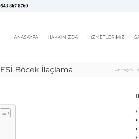
0543 867 8769
ANASAYFA
HAKKIMIZDA
HİZMETLERİMİZ
G
İ Böcek İlaçlama
Ana sayfa
H