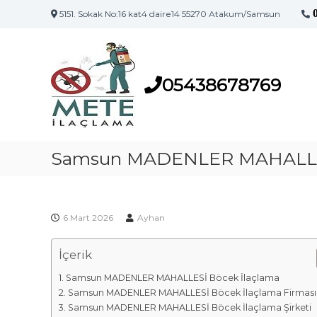
5151. Sokak No:16 kat4 daire14 55270 Atakum/Samsun
S
S
a
a
m
m
s
05438678769
s
u
u
n
n
'
İ
u
l
Samsun MADENLER MAHALLES
n
a
İ
l
ç
a
l
ç
6 Mart 2026
Ayhan
a
l
m
a
İçerik
a
m
F
a
Samsun MADENLER MAHALLESİ Böcek İlaçlama
i
M
Samsun MADENLER MAHALLESİ Böcek İlaçlama Firması
a
r
Samsun MADENLER MAHALLESİ Böcek İlaçlama Şirketi