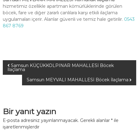
hizmetimiz özellikle apartman kömürlüklerinde görülen
böcek, fare ve diğer zararlı canlılara karşı etkili ilaçlama
uygulamaları içerir. Alanlar güvenli ve temiz hale getirilir.
0543
867 8769
Samsun KÜÇÜKKOLPINAR MAHALLESİ Böcek
İlaçlama
Samsun MEYVALI MAHALLESİ Böcek İlaçlama
Bir yanıt yazın
E-posta adresiniz yayınlanmayacak.
Gerekli alanlar
*
ile
işaretlenmişlerdir