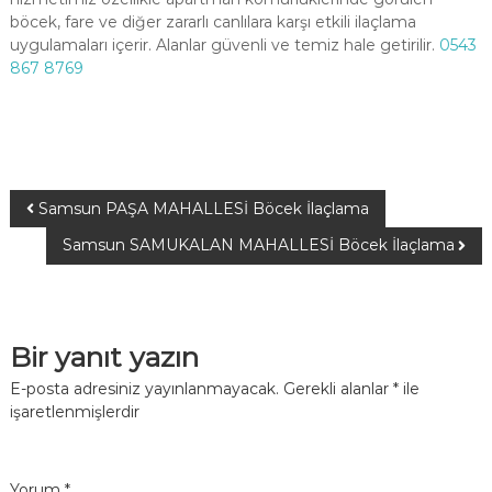
böcek, fare ve diğer zararlı canlılara karşı etkili ilaçlama
uygulamaları içerir. Alanlar güvenli ve temiz hale getirilir.
0543
867 8769
Samsun PAŞA MAHALLESİ Böcek İlaçlama
Samsun SAMUKALAN MAHALLESİ Böcek İlaçlama
Bir yanıt yazın
E-posta adresiniz yayınlanmayacak.
Gerekli alanlar
*
ile
işaretlenmişlerdir
Yorum
*