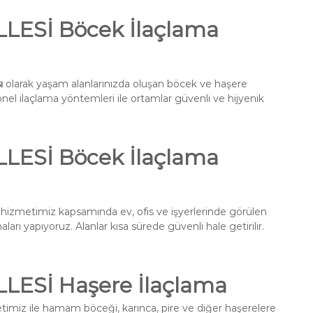
ESİ Böcek İlaçlama
ı
olarak yaşam alanlarınızda oluşan böcek ve haşere
onel ilaçlama yöntemleri ile ortamlar güvenli ve hijyenik
ESİ Böcek İlaçlama
hizmetimiz kapsamında ev, ofis ve işyerlerinde görülen
ları yapıyoruz. Alanlar kısa sürede güvenli hale getirilir.
ESİ Haşere İlaçlama
imiz ile hamam böceği, karınca, pire ve diğer haşerelere