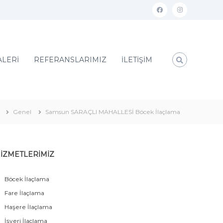
ALERİ
REFERANSLARIMIZ
İLETİŞİM
Genel
Samsun SARAÇLI MAHALLESİ Böcek İlaçlama
İZMETLERİMİZ
Böcek İlaçlama
Fare İlaçlama
Haşere İlaçlama
İşyeri İlaçlama