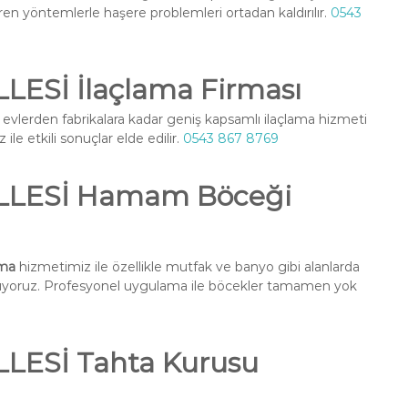
ren yöntemlerle haşere problemleri ortadan kaldırılır.
0543
ESİ İlaçlama Firması
 evlerden fabrikalara kadar geniş kapsamlı ilaçlama hizmeti
ile etkili sonuçlar elde edilir.
0543 867 8769
LLESİ Hamam Böceği
ma
hizmetimiz ile özellikle mutfak ve banyo gibi alanlarda
nuyoruz. Profesyonel uygulama ile böcekler tamamen yok
ESİ Tahta Kurusu