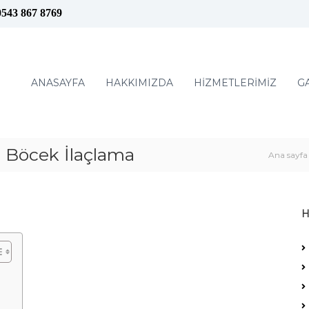
0543 867 8769
ANASAYFA
HAKKIMIZDA
HİZMETLERİMİZ
G
Böcek İlaçlama
Ana sayfa
H