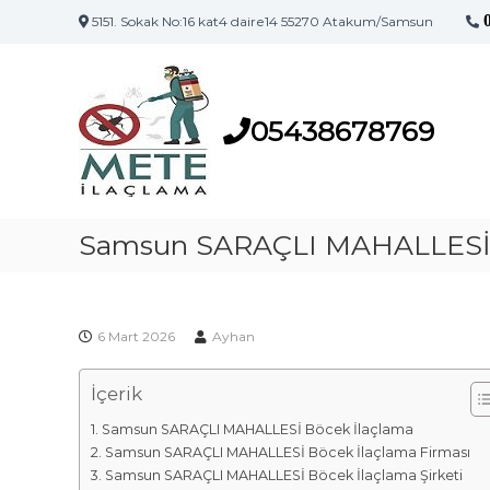
5151. Sokak No:16 kat4 daire14 55270 Atakum/Samsun
S
S
a
a
m
m
s
05438678769
s
u
u
n
n
'
İ
u
l
Samsun SARAÇLI MAHALLESİ 
n
a
İ
l
ç
a
l
ç
6 Mart 2026
Ayhan
a
l
m
a
İçerik
a
m
F
a
Samsun SARAÇLI MAHALLESİ Böcek İlaçlama
i
M
Samsun SARAÇLI MAHALLESİ Böcek İlaçlama Firması
a
r
Samsun SARAÇLI MAHALLESİ Böcek İlaçlama Şirketi