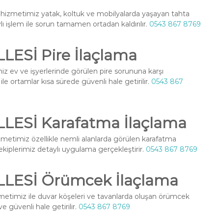
hizmetimiz yatak, koltuk ve mobilyalarda yaşayan tahta
ylı işlem ile sorun tamamen ortadan kaldırılır.
0543 867 8769
ESİ Pire İlaçlama
z ev ve işyerlerinde görülen pire sorununa karşı
le ortamlar kısa sürede güvenli hale getirilir.
0543 867
ESİ Karafatma İlaçlama
metimiz özellikle nemli alanlarda görülen karafatma
l ekiplerimiz detaylı uygulama gerçekleştirir.
0543 867 8769
LESİ Örümcek İlaçlama
etimiz ile duvar köşeleri ve tavanlarda oluşan örümcek
ve güvenli hale getirilir.
0543 867 8769