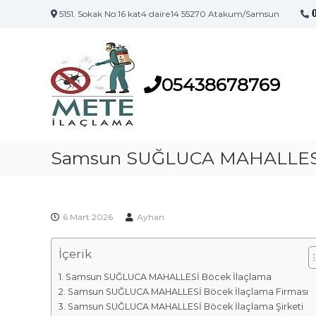
5151. Sokak No:16 kat4 daire14 55270 Atakum/Samsun
S
S
a
a
m
m
s
05438678769
s
u
u
n
n
'
İ
u
l
Samsun SUĞLUCA MAHALLESİ 
n
a
İ
l
ç
a
l
ç
6 Mart 2026
Ayhan
a
l
m
a
İçerik
a
m
F
a
Samsun SUĞLUCA MAHALLESİ Böcek İlaçlama
i
M
Samsun SUĞLUCA MAHALLESİ Böcek İlaçlama Firması
a
r
Samsun SUĞLUCA MAHALLESİ Böcek İlaçlama Şirketi