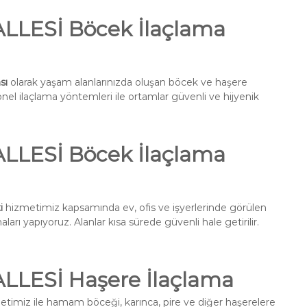
LESİ Böcek İlaçlama
sı
olarak yaşam alanlarınızda oluşan böcek ve haşere
onel ilaçlama yöntemleri ile ortamlar güvenli ve hijyenik
LESİ Böcek İlaçlama
i
hizmetimiz kapsamında ev, ofis ve işyerlerinde görülen
ları yapıyoruz. Alanlar kısa sürede güvenli hale getirilir.
LESİ Haşere İlaçlama
timiz ile hamam böceği, karınca, pire ve diğer haşerelere