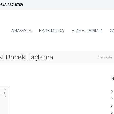
0543 867 8769
ANASAYFA
HAKKIMIZDA
HİZMETLERİMİZ
G
Böcek İlaçlama
Ana sayfa
H