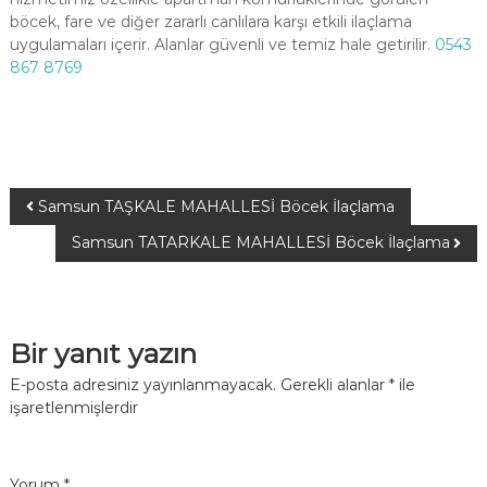
böcek, fare ve diğer zararlı canlılara karşı etkili ilaçlama
uygulamaları içerir. Alanlar güvenli ve temiz hale getirilir.
0543
867 8769
Samsun TAŞKALE MAHALLESİ Böcek İlaçlama
Samsun TATARKALE MAHALLESİ Böcek İlaçlama
Bir yanıt yazın
E-posta adresiniz yayınlanmayacak.
Gerekli alanlar
*
ile
işaretlenmişlerdir
Yorum
*