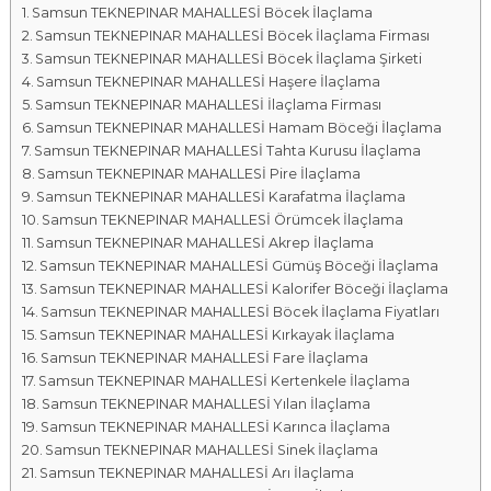
Samsun TEKNEPINAR MAHALLESİ Böcek İlaçlama
a
Samsun TEKNEPINAR MAHALLESİ Böcek İlaçlama Firması
l
Samsun TEKNEPINAR MAHALLESİ Böcek İlaçlama Şirketi
a
Samsun TEKNEPINAR MAHALLESİ Haşere İlaçlama
r
Samsun TEKNEPINAR MAHALLESİ İlaçlama Firması
ı
Samsun TEKNEPINAR MAHALLESİ Hamam Böceği İlaçlama
Samsun TEKNEPINAR MAHALLESİ Tahta Kurusu İlaçlama
Samsun TEKNEPINAR MAHALLESİ Pire İlaçlama
Samsun TEKNEPINAR MAHALLESİ Karafatma İlaçlama
Samsun TEKNEPINAR MAHALLESİ Örümcek İlaçlama
Samsun TEKNEPINAR MAHALLESİ Akrep İlaçlama
Samsun TEKNEPINAR MAHALLESİ Gümüş Böceği İlaçlama
Samsun TEKNEPINAR MAHALLESİ Kalorifer Böceği İlaçlama
Samsun TEKNEPINAR MAHALLESİ Böcek İlaçlama Fiyatları
Samsun TEKNEPINAR MAHALLESİ Kırkayak İlaçlama
Samsun TEKNEPINAR MAHALLESİ Fare İlaçlama
Samsun TEKNEPINAR MAHALLESİ Kertenkele İlaçlama
Samsun TEKNEPINAR MAHALLESİ Yılan İlaçlama
Samsun TEKNEPINAR MAHALLESİ Karınca İlaçlama
Samsun TEKNEPINAR MAHALLESİ Sinek İlaçlama
Samsun TEKNEPINAR MAHALLESİ Arı İlaçlama