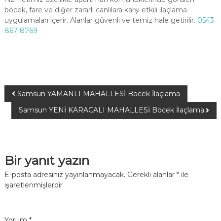
böcek, fare ve diğer zararlı canlılara karşı etkili ilaçlama
uygulamaları içerir. Alanlar güvenli ve temiz hale getirilir.
0543
867 8769
Samsun YAMANLI MAHALLESİ Böcek İlaçlama
Samsun YENİ KARACALI MAHALLESİ Böcek İlaçlama
Bir yanıt yazın
E-posta adresiniz yayınlanmayacak.
Gerekli alanlar
*
ile
işaretlenmişlerdir
Yorum
*