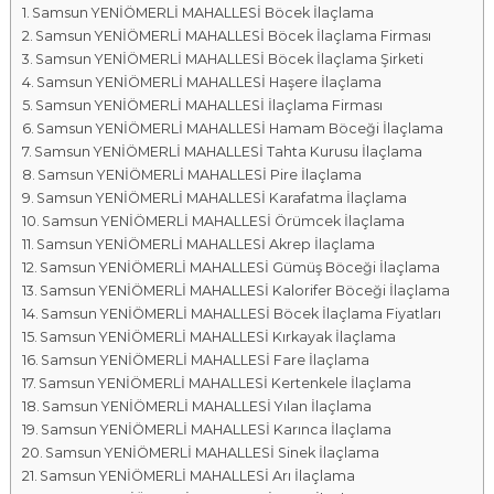
Samsun YENİÖMERLİ MAHALLESİ Böcek İlaçlama
a
Samsun YENİÖMERLİ MAHALLESİ Böcek İlaçlama Firması
l
Samsun YENİÖMERLİ MAHALLESİ Böcek İlaçlama Şirketi
a
Samsun YENİÖMERLİ MAHALLESİ Haşere İlaçlama
r
Samsun YENİÖMERLİ MAHALLESİ İlaçlama Firması
ı
Samsun YENİÖMERLİ MAHALLESİ Hamam Böceği İlaçlama
Samsun YENİÖMERLİ MAHALLESİ Tahta Kurusu İlaçlama
Samsun YENİÖMERLİ MAHALLESİ Pire İlaçlama
Samsun YENİÖMERLİ MAHALLESİ Karafatma İlaçlama
Samsun YENİÖMERLİ MAHALLESİ Örümcek İlaçlama
Samsun YENİÖMERLİ MAHALLESİ Akrep İlaçlama
Samsun YENİÖMERLİ MAHALLESİ Gümüş Böceği İlaçlama
Samsun YENİÖMERLİ MAHALLESİ Kalorifer Böceği İlaçlama
Samsun YENİÖMERLİ MAHALLESİ Böcek İlaçlama Fiyatları
Samsun YENİÖMERLİ MAHALLESİ Kırkayak İlaçlama
Samsun YENİÖMERLİ MAHALLESİ Fare İlaçlama
Samsun YENİÖMERLİ MAHALLESİ Kertenkele İlaçlama
Samsun YENİÖMERLİ MAHALLESİ Yılan İlaçlama
Samsun YENİÖMERLİ MAHALLESİ Karınca İlaçlama
Samsun YENİÖMERLİ MAHALLESİ Sinek İlaçlama
Samsun YENİÖMERLİ MAHALLESİ Arı İlaçlama