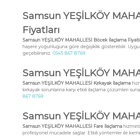
Samsun YEŞİLKÖY MAHAL
Fiyatları
Samsun YEŞİLKÖY MAHALLESİ Böcek İlaçlama Fiyatla
haşere yoğunluğuna göre değişiklik gösterebilir. Uygun 
geçebilirsiniz.
0543 867 8769
Samsun YEŞİLKÖY MAHAL
Samsun YEŞİLKÖY MAHALLESİ Kırkayak İlaçlama
hizm
kırkayak sorunlarına karşı etkili ilaçlama çözümleri suna
867 8769
Samsun YEŞİLKÖY MAHAL
Samsun YEŞİLKÖY MAHALLESİ Fare İlaçlama
hizmetim
profesyonel mücadele sağlar. Etkili yöntemler ile kemirg