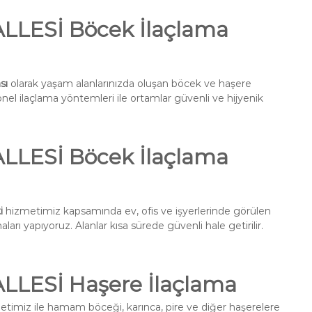
LESİ Böcek İlaçlama
sı
olarak yaşam alanlarınızda oluşan böcek ve haşere
onel ilaçlama yöntemleri ile ortamlar güvenli ve hijyenik
LESİ Böcek İlaçlama
i
hizmetimiz kapsamında ev, ofis ve işyerlerinde görülen
ları yapıyoruz. Alanlar kısa sürede güvenli hale getirilir.
LESİ Haşere İlaçlama
timiz ile hamam böceği, karınca, pire ve diğer haşerelere