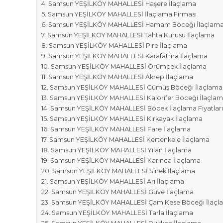
r
m
Samsun YEŞİLKÖY MAHALLESİ Haşere İlaçlama
k
Samsun YEŞİLKÖY MAHALLESİ İlaçlama Firması
a
a
Samsun YEŞİLKÖY MAHALLESİ Hamam Böceği İlaçlam
l
s
Samsun YEŞİLKÖY MAHALLESİ Tahta Kurusu İlaçlama
a
ı
Samsun YEŞİLKÖY MAHALLESİ Pire İlaçlama
r
Samsun YEŞİLKÖY MAHALLESİ Karafatma İlaçlama
ı
Samsun YEŞİLKÖY MAHALLESİ Örümcek İlaçlama
Samsun YEŞİLKÖY MAHALLESİ Akrep İlaçlama
Samsun YEŞİLKÖY MAHALLESİ Gümüş Böceği İlaçlama
Samsun YEŞİLKÖY MAHALLESİ Kalorifer Böceği İlaçla
Samsun YEŞİLKÖY MAHALLESİ Böcek İlaçlama Fiyatları
Samsun YEŞİLKÖY MAHALLESİ Kırkayak İlaçlama
Samsun YEŞİLKÖY MAHALLESİ Fare İlaçlama
Samsun YEŞİLKÖY MAHALLESİ Kertenkele İlaçlama
Samsun YEŞİLKÖY MAHALLESİ Yılan İlaçlama
Samsun YEŞİLKÖY MAHALLESİ Karınca İlaçlama
Samsun YEŞİLKÖY MAHALLESİ Sinek İlaçlama
Samsun YEŞİLKÖY MAHALLESİ Arı İlaçlama
Samsun YEŞİLKÖY MAHALLESİ Güve İlaçlama
Samsun YEŞİLKÖY MAHALLESİ Çam Kese Böceği İlaçl
Samsun YEŞİLKÖY MAHALLESİ Tarla İlaçlama