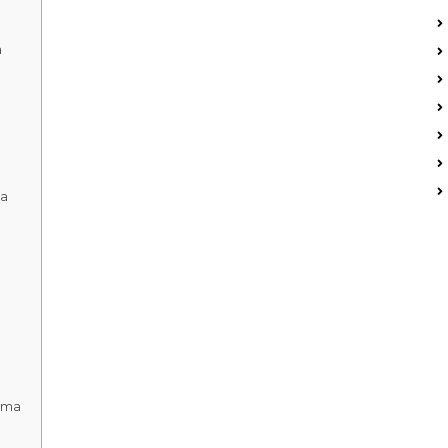
a
ma
ama