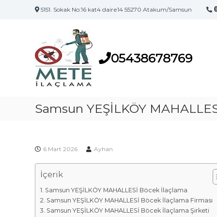
5151. Sokak No:16 kat4 daire14 55270 Atakum/Samsun
S
S
a
a
m
m
s
05438678769
s
u
u
n
n
'
İ
u
l
Samsun YEŞİLKÖY MAHALLESİ
n
a
İ
l
ç
a
l
ç
6 Mart 2026
Ayhan
a
l
m
a
İçerik
a
m
F
a
Samsun YEŞİLKÖY MAHALLESİ Böcek İlaçlama
i
M
Samsun YEŞİLKÖY MAHALLESİ Böcek İlaçlama Firması
a
r
Samsun YEŞİLKÖY MAHALLESİ Böcek İlaçlama Şirketi