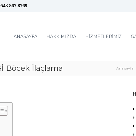
0543 867 8769
ANASAYFA
HAKKIMIZDA
HİZMETLERİMİZ
G
 Böcek İlaçlama
Ana sayfa
H