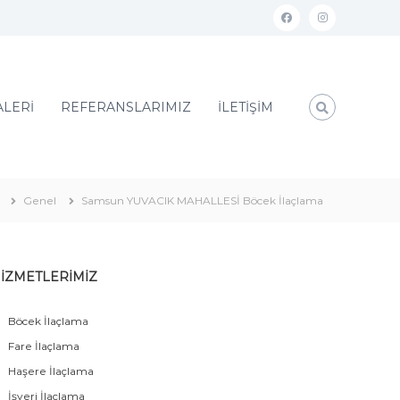
ALERİ
REFERANSLARIMIZ
İLETİŞİM
Genel
Samsun YUVACIK MAHALLESİ Böcek İlaçlama
İZMETLERİMİZ
Böcek İlaçlama
Fare İlaçlama
Haşere İlaçlama
İşyeri İlaçlama