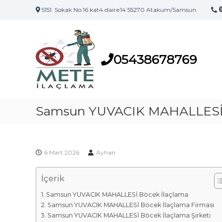
5151. Sokak No:16 kat4 daire14 55270 Atakum/Samsun
S
S
a
a
m
m
s
05438678769
s
u
u
n
n
'
İ
u
l
Samsun YUVACIK MAHALLESİ 
n
a
İ
l
ç
a
l
ç
6 Mart 2026
Ayhan
a
l
m
a
İçerik
a
m
F
a
Samsun YUVACIK MAHALLESİ Böcek İlaçlama
i
M
Samsun YUVACIK MAHALLESİ Böcek İlaçlama Firması
a
r
Samsun YUVACIK MAHALLESİ Böcek İlaçlama Şirketi