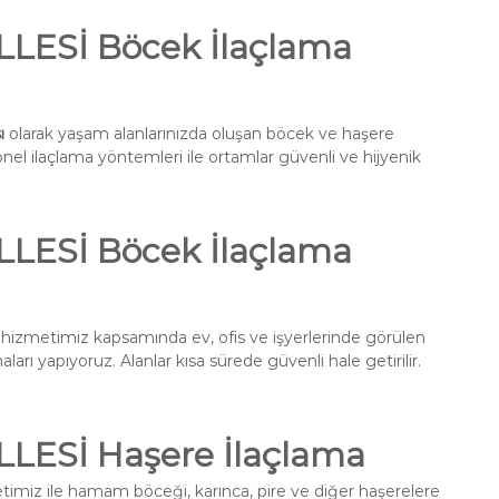
ESİ Böcek İlaçlama
ı
olarak yaşam alanlarınızda oluşan böcek ve haşere
onel ilaçlama yöntemleri ile ortamlar güvenli ve hijyenik
ESİ Böcek İlaçlama
hizmetimiz kapsamında ev, ofis ve işyerlerinde görülen
ları yapıyoruz. Alanlar kısa sürede güvenli hale getirilir.
ESİ Haşere İlaçlama
imiz ile hamam böceği, karınca, pire ve diğer haşerelere