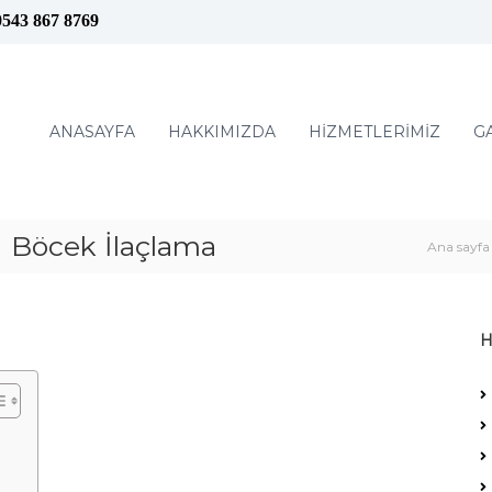
0543 867 8769
ANASAYFA
HAKKIMIZDA
HİZMETLERİMİZ
G
Böcek İlaçlama
Ana sayfa
H