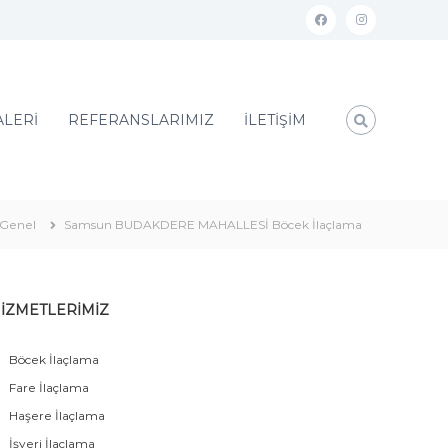
ALERİ
REFERANSLARIMIZ
İLETİŞİM
Genel
Samsun BUDAKDERE MAHALLESİ Böcek İlaçlama
İZMETLERİMİZ
Böcek İlaçlama
Fare İlaçlama
Haşere İlaçlama
İşyeri İlaçlama