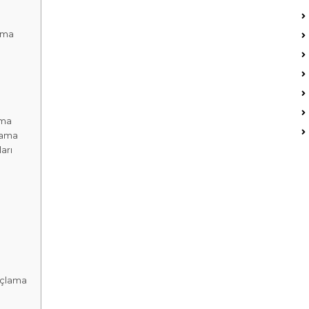
ama
a
ama
lama
arı
açlama