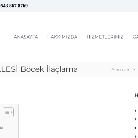
0543 867 8769
ANASAYFA
HAKKIMIZDA
HİZMETLERİMİZ
G
Sİ Böcek İlaçlama
Ana sayfa
H
sı
i