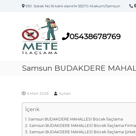
5151. Sokak No:16 kat4 daire14 55270 Atakum/Samsun
S
S
a
a
m
m
s
05438678769
s
u
u
n
n
'
İ
u
l
Samsun BUDAKDERE MAHALLE
n
a
İ
l
ç
a
l
ç
6 Mart 2026
Ayhan
a
l
m
a
İçerik
a
m
F
a
Samsun BUDAKDERE MAHALLESİ Böcek İlaçlama
i
M
Samsun BUDAKDERE MAHALLESİ Böcek İlaçlama Firma
a
r
Samsun BUDAKDERE MAHALLESİ Böcek İlaçlama Şirket