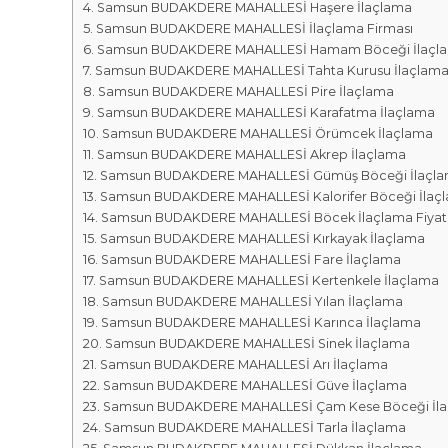
r
m
Samsun BUDAKDERE MAHALLESİ Haşere İlaçlama
k
Samsun BUDAKDERE MAHALLESİ İlaçlama Firması
a
a
Samsun BUDAKDERE MAHALLESİ Hamam Böceği İlaçl
l
s
Samsun BUDAKDERE MAHALLESİ Tahta Kurusu İlaçlam
a
ı
Samsun BUDAKDERE MAHALLESİ Pire İlaçlama
r
Samsun BUDAKDERE MAHALLESİ Karafatma İlaçlama
ı
Samsun BUDAKDERE MAHALLESİ Örümcek İlaçlama
Samsun BUDAKDERE MAHALLESİ Akrep İlaçlama
Samsun BUDAKDERE MAHALLESİ Gümüş Böceği İlaçl
Samsun BUDAKDERE MAHALLESİ Kalorifer Böceği İlaç
Samsun BUDAKDERE MAHALLESİ Böcek İlaçlama Fiyatl
Samsun BUDAKDERE MAHALLESİ Kırkayak İlaçlama
Samsun BUDAKDERE MAHALLESİ Fare İlaçlama
Samsun BUDAKDERE MAHALLESİ Kertenkele İlaçlama
Samsun BUDAKDERE MAHALLESİ Yılan İlaçlama
Samsun BUDAKDERE MAHALLESİ Karınca İlaçlama
Samsun BUDAKDERE MAHALLESİ Sinek İlaçlama
Samsun BUDAKDERE MAHALLESİ Arı İlaçlama
Samsun BUDAKDERE MAHALLESİ Güve İlaçlama
Samsun BUDAKDERE MAHALLESİ Çam Kese Böceği İl
Samsun BUDAKDERE MAHALLESİ Tarla İlaçlama