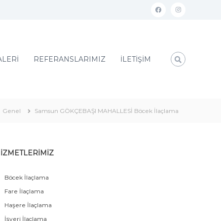
ALERİ
REFERANSLARIMIZ
İLETİŞİM
Genel
Samsun GÖKÇEBAŞI MAHALLESİ Böcek İlaçlama
İZMETLERİMİZ
Böcek İlaçlama
Fare İlaçlama
Haşere İlaçlama
İşyeri İlaçlama