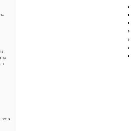
ma
ma
ama
rı
çlama