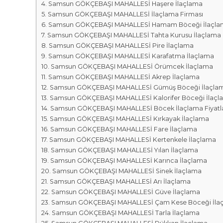
r
m
Samsun GÖKÇEBAŞI MAHALLESİ Haşere İlaçlama
k
Samsun GÖKÇEBAŞI MAHALLESİ İlaçlama Firması
a
a
Samsun GÖKÇEBAŞI MAHALLESİ Hamam Böceği İlaçla
l
s
Samsun GÖKÇEBAŞI MAHALLESİ Tahta Kurusu İlaçlama
a
ı
Samsun GÖKÇEBAŞI MAHALLESİ Pire İlaçlama
r
Samsun GÖKÇEBAŞI MAHALLESİ Karafatma İlaçlama
ı
Samsun GÖKÇEBAŞI MAHALLESİ Örümcek İlaçlama
Samsun GÖKÇEBAŞI MAHALLESİ Akrep İlaçlama
Samsun GÖKÇEBAŞI MAHALLESİ Gümüş Böceği İlaçla
Samsun GÖKÇEBAŞI MAHALLESİ Kalorifer Böceği İlaçl
Samsun GÖKÇEBAŞI MAHALLESİ Böcek İlaçlama Fiyatla
Samsun GÖKÇEBAŞI MAHALLESİ Kırkayak İlaçlama
Samsun GÖKÇEBAŞI MAHALLESİ Fare İlaçlama
Samsun GÖKÇEBAŞI MAHALLESİ Kertenkele İlaçlama
Samsun GÖKÇEBAŞI MAHALLESİ Yılan İlaçlama
Samsun GÖKÇEBAŞI MAHALLESİ Karınca İlaçlama
Samsun GÖKÇEBAŞI MAHALLESİ Sinek İlaçlama
Samsun GÖKÇEBAŞI MAHALLESİ Arı İlaçlama
Samsun GÖKÇEBAŞI MAHALLESİ Güve İlaçlama
Samsun GÖKÇEBAŞI MAHALLESİ Çam Kese Böceği İla
Samsun GÖKÇEBAŞI MAHALLESİ Tarla İlaçlama