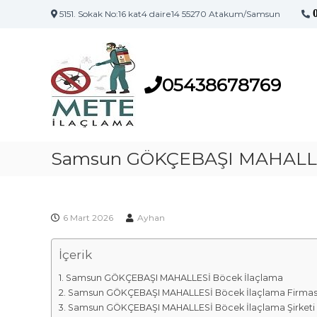
5151. Sokak No:16 kat4 daire14 55270 Atakum/Samsun
S
S
a
a
m
m
s
05438678769
s
u
u
n
n
'
İ
u
l
Samsun GÖKÇEBAŞI MAHALLES
n
a
İ
l
ç
a
l
ç
6 Mart 2026
Ayhan
a
l
m
a
İçerik
a
m
F
a
Samsun GÖKÇEBAŞI MAHALLESİ Böcek İlaçlama
i
M
Samsun GÖKÇEBAŞI MAHALLESİ Böcek İlaçlama Firmas
a
r
Samsun GÖKÇEBAŞI MAHALLESİ Böcek İlaçlama Şirketi