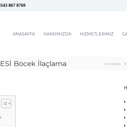
0543 867 8769
ANASAYFA
HAKKIMIZDA
HİZMETLERİMİZ
G
İ Böcek İlaçlama
Ana sayfa
H
ı