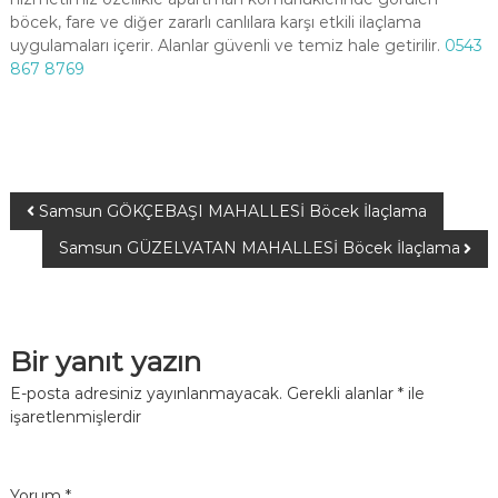
böcek, fare ve diğer zararlı canlılara karşı etkili ilaçlama
uygulamaları içerir. Alanlar güvenli ve temiz hale getirilir.
0543
867 8769
Samsun GÖKÇEBAŞI MAHALLESİ Böcek İlaçlama
Samsun GÜZELVATAN MAHALLESİ Böcek İlaçlama
Bir yanıt yazın
E-posta adresiniz yayınlanmayacak.
Gerekli alanlar
*
ile
işaretlenmişlerdir
Yorum
*